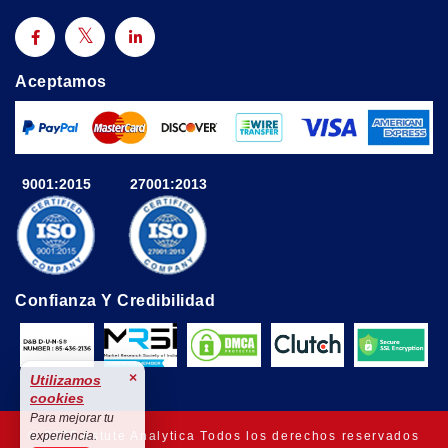
Aceptamos
9001:2015
27001:2013
Confianza Y Credibilidad
×
Utilizamos
cookies
Para mejorar tu
© 2025 Astute Analytica Todos los derechos reservados
experiencia.