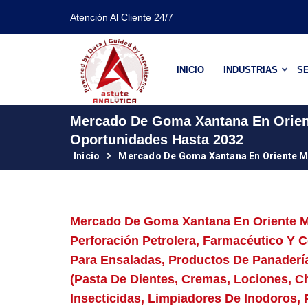
Atención Al Cliente 24/7
INICIO
INDUSTRIAS
SE
Mercado De Goma Xantana En Orient
Oportunidades Hasta 2032
Inicio
Mercado De Goma Xantana En Oriente 
Mercado De Goma Xantana En Oriente Med
Perforación Petrolera, Farmacéutico Y 
Para Ensaladas, Productos De Panadería
(pasta De Dientes, Cremas, Lociones, Ch
Insecticidas, Limpiadores De Inodoros, P