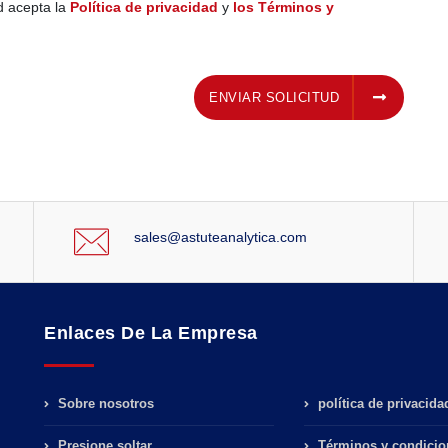
ed acepta la
Política de privacidad
y
los Términos y
ENVIAR SOLICITUD
ENVIAR SOLICITUD
sales@astuteanalytica.com
Enlaces De La Empresa
Sobre nosotros
política de privacida
Presione soltar
Términos y condicio