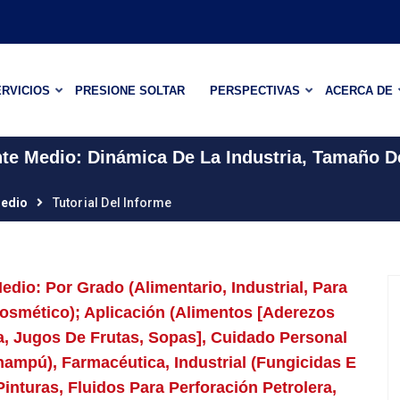
RVICIOS
PRESIONE SOLTAR
PERSPECTIVAS
ACERCA DE
e Medio: Dinámica De La Industria, Tamaño D
Medio
Tutorial Del Informe
io: Por Grado (alimentario, Industrial, Para
Cosmético); Aplicación (alimentos [aderezos
, Jugos De Frutas, Sopas], Cuidado Personal
ampú), Farmacéutica, Industrial (fungicidas E
inturas, Fluidos Para Perforación Petrolera,