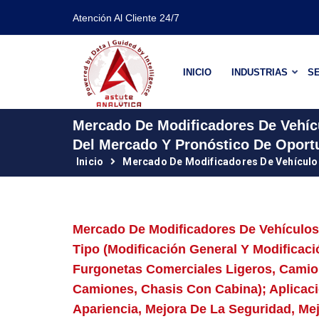
Atención Al Cliente 24/7
INICIO
INDUSTRIAS
SE
Mercado De Modificadores De Vehícu
Del Mercado Y Pronóstico De Oport
Inicio
Mercado De Modificadores De Vehículos
Mercado De Modificadores De Vehículos 
Tipo (modificación General Y Modificaci
Furgonetas Comerciales Ligeros, Camio
Camiones, Chasis Con Cabina); Aplicac
Apariencia, Mejora De La Seguridad, M