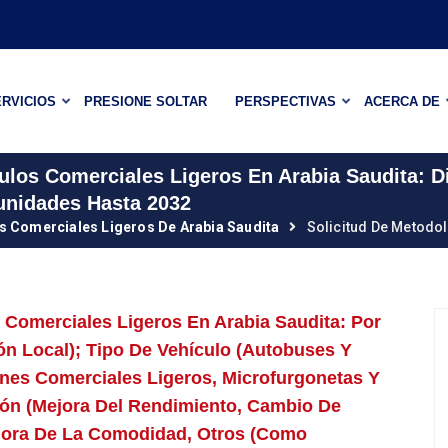
RVICIOS
PRESIONE SOLTAR
PERSPECTIVAS
ACERCA DE
los Comerciales Ligeros En Arabia Saudita: D
unidades Hasta 2032
 Comerciales Ligeros De Arabia Saudita
Solicitud De Metodo
Comerciales Ligeros En Arabia Saudita: Por
ón Local); Tipo De Vehículo (autobuses Y
nes Comerciales Ligeros, Microfurgonetas Y
ión (mejora Del Rendimiento, Cambio De
ejora De La Comodidad, Otros (como