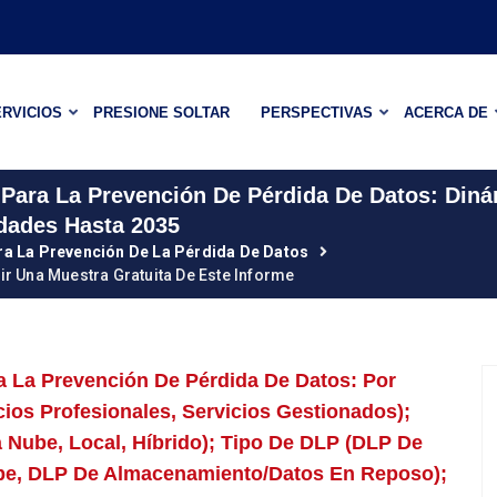
RVICIOS
PRESIONE SOLTAR
PERSPECTIVAS
ACERCA DE
Para La Prevención De Pérdida De Datos: Diná
dades Hasta 2035
a La Prevención De La Pérdida De Datos
ir Una Muestra Gratuita De Este Informe
 La Prevención De Pérdida De Datos: Por
ios Profesionales, Servicios Gestionados);
Nube, Local, Híbrido); Tipo De DLP (DLP De
ube, DLP De Almacenamiento/datos En Reposo);