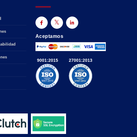
d
nes
Aceptamos
abilidad
ones
9001:2015
27001:2013