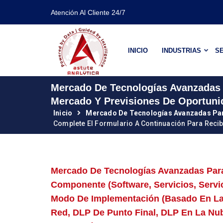
Atención Al Cliente 24/7
INICIO
INDUSTRIAS
SE
Mercado De Tecnologías Avanzadas 
Mercado Y Previsiones De Oportuni
Inicio
Mercado De Tecnologías Avanzadas Par
Complete El Formulario A Continuación Para Recib
Mercado De Tecnologías Avanzadas Para
Componente (software, Servicios, Servic
Modo De Implementación (basado En La 
Red, DLP De Punto Final, DLP En La N