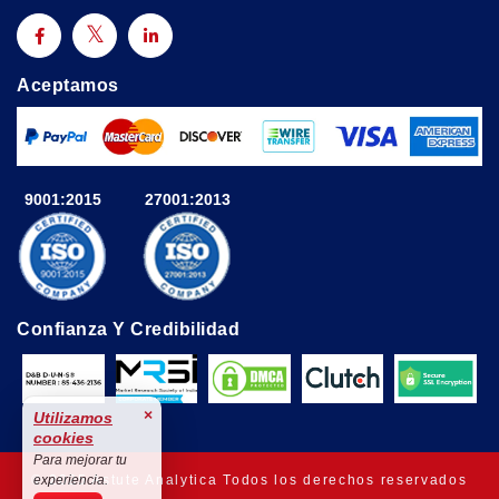
Aceptamos
9001:2015
27001:2013
Confianza Y Credibilidad
×
Utilizamos
cookies
Para mejorar tu
© 2025 Astute Analytica Todos los derechos reservados
experiencia.