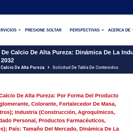
RVICIOS
PRESIONE SOLTAR
PERSPECTIVAS
ACERCA DE
De Calcio De Alta Pureza: Dinámica De La Ind
 2032
Calcio De Alta Pureza
Solicitud De Tabla De Contenidos
alcio De Alta Pureza: Por Forma Del Producto
aglomerante, Colorante, Fortalecedor De Masa,
tros); Industria (construcción, Agroquímicos,
dado Personal, Productos Farmacéuticos,
os); País: Tamaño Del Mercado, Dinámica De La