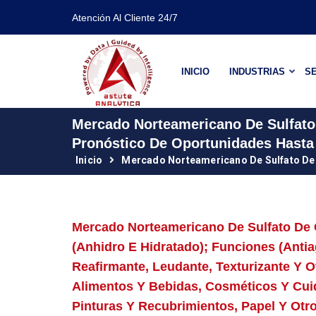
Atención Al Cliente 24/7
INICIO
INDUSTRIAS
SE
Mercado Norteamericano De Sulfato 
Pronóstico De Oportunidades Hasta
Inicio
Mercado Norteamericano De Sulfato De 
Mercado Norteamericano De Sulfato De C
(anhidro E Hidratado); Funciones (anti
Reafirmante, Leudante, Texturizante Y O
Alimentos Y Bebidas, Cosméticos Y Cui
Pinturas Y Recubrimientos, Papel Y Otr