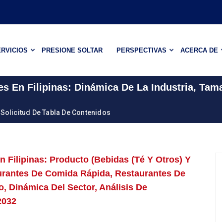
RVICIOS
PRESIONE SOLTAR
PERSPECTIVAS
ACERCA DE
 En Filipinas: Dinámica De La Industria, Tam
Solicitud De Tabla De Contenidos
Filipinas: Producto (bebidas (té Y Otros) Y
aurantes De Comida Rápida, Restaurantes De
, Dinámica Del Sector, Análisis De
2032