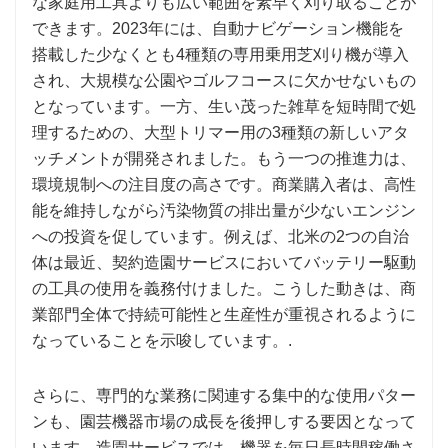
な家庭用工具よりも広い範囲を素早く刈り取ることが
できます。2023年には、自動ナビゲーション機能を
搭載した少なくとも4種類の専用乗用芝刈り機が導入
され、大規模な公園やゴルフコースに欠かせないもの
となっています。一方、生い茂った雑草を短時間で処
理するための、大型トリマー用の3種類の新しいアタ
ッチメントが開発されました。もう一つの推進力は、
環境規制への注目度の高さです。商業購入者は、高性
能を維持しながら汚染物質の排出量が少ないエンジン
への投資を促しています。例えば、北米の2つの自治
体は最近、契約造園サービスにおいてバッテリー駆動
の工具の使用を義務付けました。こうした動きは、商
業部門全体で持続可能性と生産性が重視されるように
なっていることを示唆しています。.
さらに、専門的な業務に関連する集中的な使用パター
ンも、園芸機器市場の成長を後押しする要因となって
います。造園サービスでは、機器を毎日長時間稼働さ