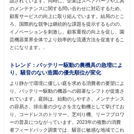
認されています。同時に、企業はスペアパーツや工具
のメンテナンスに関する問い合わせに対応するため、
顧客サービスの向上に取り組んでいます。結局のとこ
ろ、国際的な競争は継続的な課題を提示するものの、
イノベーションを刺激し、顧客重視の向上を促し、園
芸機器業界全体でより効率的な流通方法を促進するこ
とになります。.
トレンド：バッテリー駆動の農機具の急増によ
り、騒音のない造園の優先順位が変化
より静かで環境に優しい庭を求める消費者の要望によ
り、バッテリー駆動の機器への顕著なシフトが促進さ
れています。庭師は、始動のしやすさ、メンテナンス
の容易さ、排出量の少なさを主な動機として挙げてお
り、コードレスのトリマー、芝刈り機、リーフブロワ
ーの普及につながっています。2023年の複数の消費
者フィードバック調査では、騒音に敏感な地域でこれ