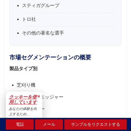
スティガグループ
トロ社
その他の著名な選手
市場セグメンテーションの概要
製品タイプ別
芝刈り機
×
クッキーを使
トリマーとエッジャー
用しています
チェーンソー
あなたの体験を向
上するため。.
ブロワー
受け入れる
電話
メール
サンプルをリクエストする