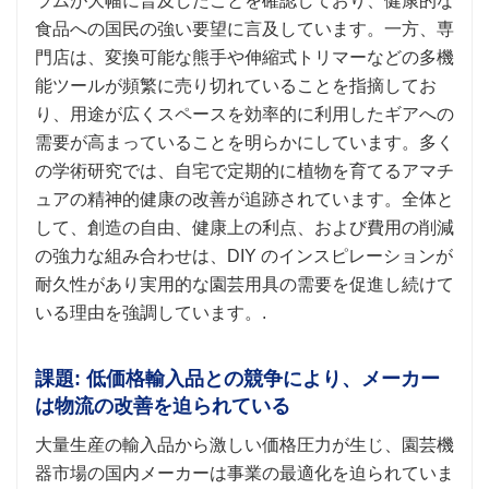
ラムが大幅に普及したことを確認しており、健康的な
食品への国民の強い要望に言及しています。一方、専
門店は、変換可能な熊手や伸縮式トリマーなどの多機
能ツールが頻繁に売り切れていることを指摘してお
り、用途が広くスペースを効率的に利用したギアへの
需要が高まっていることを明らかにしています。多く
の学術研究では、自宅で定期的に植物を育てるアマチ
ュアの精神的健康の改善が追跡されています。全体と
して、創造の自由、健康上の利点、および費用の削減
の強力な組み合わせは、DIY のインスピレーションが
耐久性があり実用的な園芸用具の需要を促進し続けて
いる理由を強調しています。.
課題: 低価格輸入品との競争により、メーカー
は物流の改善を迫られている
大量生産の輸入品から激しい価格圧力が生じ、園芸機
器市場の国内メーカーは事業の最適化を迫られていま