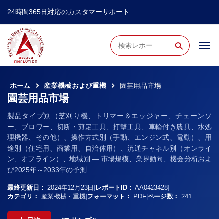
24時間365日対応のカスタマーサポート
⚲
ホーム
産業機械および重機
園芸用品市場
園芸用品市場
製品タイプ別（芝刈り機、トリマー＆エッジャー、チェーンソ
ー、ブロワー、切断・剪定工具、打撃工具、車輪付き農具、水処
理機器、その他）、操作方式別（手動、エンジン式、電動）、用
途別（住宅用、商業用、自治体用）、流通チャネル別（オンライ
ン、オフライン）、地域別 ― 市場規模、業界動向、機会分析およ
び2025年～2033年の予測
最終更新日：
2024年12月23日
|
レポートID：
AA0423428
|
カテゴリ：
産業機械・重機
|
フォーマット：
PDF
|
ページ数：
241