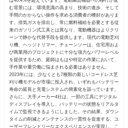
は40.4%を超えています。電動園芸機器への移行が進
む背景には、環境意識の高まり、技術の進歩、そして
手間のかからない操作を求める消費者の嗜好がありま
す。排気ガスを排出し、常に燃料補給を必要とする従
来のガソリン式工具とは異なり、電動機器はよりクリ
ーンで静かな代替手段を提供します。現代の電動芝刈
り機、ヘッジトリマー、チェーンソーは、住宅用およ
び商業用のプロジェクトに十分な強力なパワーレベル
を提供するため、庭師はもはや特定の作業において、
手作業や重労働に悩まされる必要はありません。
2023年には、少なくとも7種類の新しいコードレス芝
刈り機モデルが市場に投入され、いずれもバッテリー
寿命の延長と充電システムの簡素化を謳っています。
さらに、大手メーカー4社は、一部の工具にデジタル
ディスプレイを導入し、バッテリーの状態をリアルタ
イムで監視できるようにしました。その結果、ダウン
タイムの削減とメンテナンスの一貫性を促進する、ユ
ーザーフレンドリーなエクスペリエンスが実現し、こ