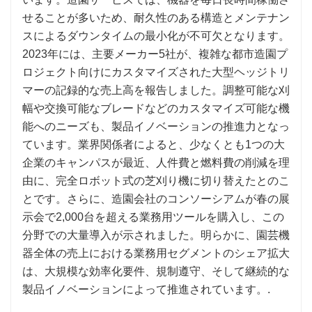
せることが多いため、耐久性のある構造とメンテナン
スによるダウンタイムの最小化が不可欠となります。
2023年には、主要メーカー5社が、複雑な都市造園プ
ロジェクト向けにカスタマイズされた大型ヘッジトリ
マーの記録的な売上高を報告しました。調整可能な刈
幅や交換可能なブレードなどのカスタマイズ可能な機
能へのニーズも、製品イノベーションの推進力となっ
ています。業界関係者によると、少なくとも1つの大
企業のキャンパスが最近、人件費と燃料費の削減を理
由に、完全ロボット式の芝刈り機に切り替えたとのこ
とです。さらに、造園会社のコンソーシアムが春の展
示会で2,000台を超える業務用ツールを購入し、この
分野での大量導入が示されました。明らかに、園芸機
器全体の売上における業務用セグメントのシェア拡大
は、大規模な効率化要件、規制遵守、そして継続的な
製品イノベーションによって推進されています。.