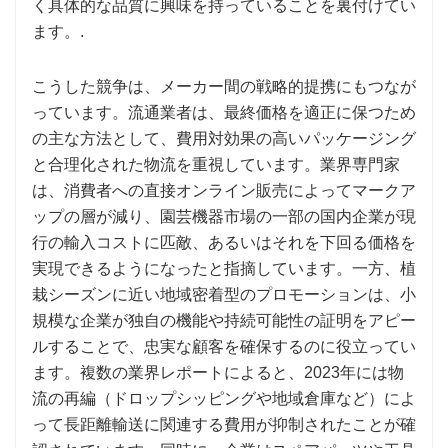
く具体的​​な品質に興味を持っていることを裏付けてい
ます。.
こうした競争は、メーカー間の戦略的提携にもつなが
っています。流通業者は、最終価格を適正に保つため
の主な方法として、費用対効果の高いパッケージング
と合理化された物流を重視しています。業界専門家
は、消費者への直接オンライン販売によってマークア
ップの層が減り、園芸機器市場の一部の国内企業が現
行の輸入コストに匹敵、あるいはそれを下回る価格を
実現できるようになったと指摘しています。一方、植
栽シーズンに近い地域密着型のプロモーションは、小
規模な企業が独自の機能や持続可能性の証明をアピー
ルすることで、忠実な顧客を確保するのに役立ってい
ます。複数の業界レポートによると、2023年には物
流の再編（ドロップシッピングや地域倉庫など）によ
って長距離輸送に関連する費用が抑制されたことが確