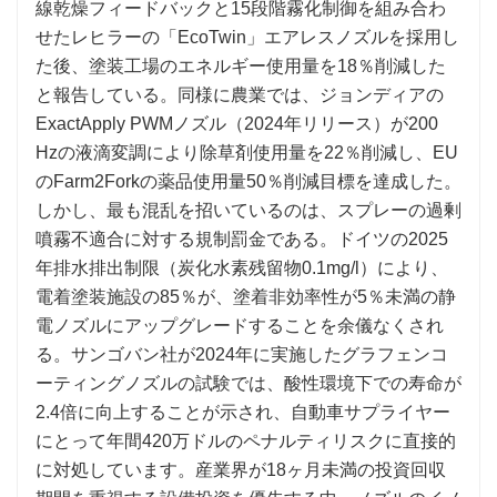
線乾燥フィードバックと15段階霧化制御を組み合わ
せたレヒラーの「EcoTwin」エアレスノズルを採用し
た後、塗装工場のエネルギー使用量を18％削減した
と報告している。同様に農業では、ジョンディアの
ExactApply PWMノズル（2024年リリース）が200
Hzの液滴変調により除草剤使用量を22％削減し、EU
のFarm2Forkの薬品使用量50％削減目標を達成した。
しかし、最も混乱を招いているのは、スプレーの過剰
噴霧不適合に対する規制罰金である。ドイツの2025
年排水排出制限（炭化水素残留物0.1mg/l）により、
電着塗装施設の85％が、塗着非効率性が5％未満の静
電ノズルにアップグレードすることを余儀なくされ
る。サンゴバン社が2024年に実施したグラフェンコ
ーティングノズルの試験では、酸性環境下での寿命が
2.4倍に向上することが示され、自動車サプライヤー
にとって年間420万ドルのペナルティリスクに直接的
に対処しています。産業界が18ヶ月未満の投資回収