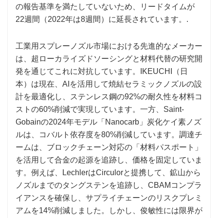
の報告基準を満たしていないため、リードタイムが
22週間（2022年は8週間）に延長されています。.
工業用スプレーノズル市場における先進的なメーカー
は、超ローカライズドソーシングと材料代替の研究開
発を通じてこれに対抗しています。IKEUCHI（日
本）は現在、AIを活用して焼結セラミックノズルの設
計を最適化し、ステンレス鋼の92%の耐久性を材料コ
ストの60%削減で実現しています。一方、Saint-
Gobainの2024年モデル「Nanocarb」炭化ケイ素ノズ
ルは、コバルト依存度を80%削減しています。調達チ
ームは、ブロックチェーン対応の「材料パスポート」
を活用して合金の起源を追跡し、価格を固定していま
す。例えば、LechlerはCirculorと提携して、鉱山から
ノズルまでのタングステンを追跡し、CBAMコンプラ
イアンスを確保し、サプライチェーンのリスクプレミ
アムを14%削減しました。しかし、俊敏性には限界が