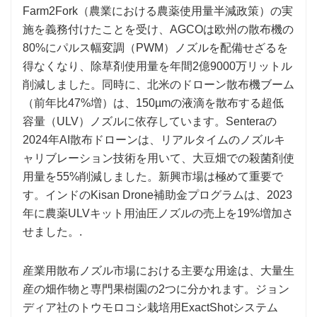
Farm2Fork（農業における農薬使用量半減政策）の実
施を義務付けたことを受け、AGCOは欧州の散布機の
80%にパルス幅変調（PWM）ノズルを配備せざるを
得なくなり、除草剤使用量を年間2億9000万リットル
削減しました。同時に、北米のドローン散布機ブーム
（前年比47%増）は、150µmの液滴を散布する超低
容量（ULV）ノズルに依存しています。Senteraの
2024年AI散布ドローンは、リアルタイムのノズルキ
ャリブレーション技術を用いて、大豆畑での殺菌剤使
用量を55%削減しました。新興市場は極めて重要で
す。インドのKisan Drone補助金プログラムは、2023
年に農薬ULVキット用油圧ノズルの売上を19%増加さ
せました。.
産業用散布ノズル市場における主要な用途は、大量生
産の畑作物と専門果樹園の2つに分かれます。ジョン
ディア社のトウモロコシ栽培用ExactShotシステム