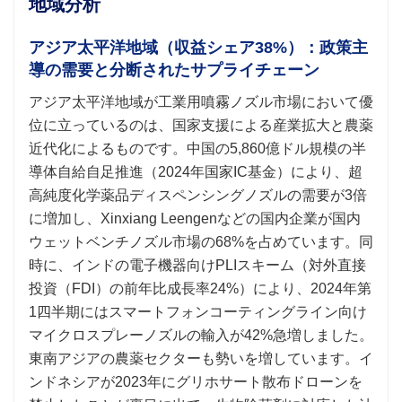
地域分析
アジア太平洋地域（収益シェア38%）：政策主
導の需要と分断されたサプライチェーン
アジア太平洋地域が工業用噴霧ノズル市場において優
位に立っているのは、国家支援による産業拡大と農薬
近代化によるものです。中国の5,860億ドル規模の半
導体自給自足推進（2024年国家IC基金）により、超
高純度化学薬品ディスペンシングノズルの需要が3倍
に増加し、Xinxiang Leengenなどの国内企業が国内
ウェットベンチノズル市場の68%を占めています。同
時に、インドの電子機器向けPLIスキーム（対外直接
投資（FDI）の前年比成長率24%）により、2024年第
1四半期にはスマートフォンコーティングライン向け
マイクロスプレーノズルの輸入が42%急増しました。
東南アジアの農薬セクターも勢いを増しています。イ
ンドネシアが2023年にグリホサート散布ドローンを