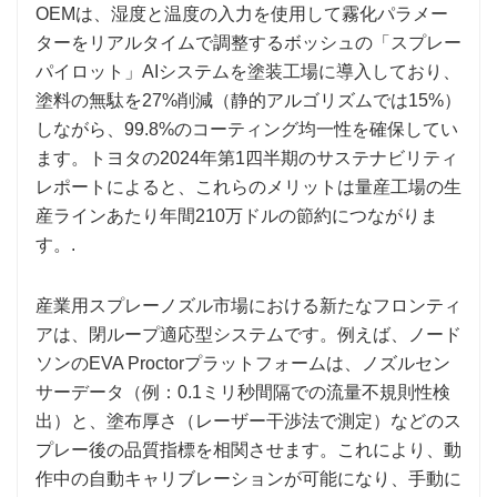
OEMは、湿度と温度の入力を使用して霧化パラメー
ターをリアルタイムで調整するボッシュの「スプレー
パイロット」AIシステムを塗装工場に導入しており、
塗料の無駄を27%削減（静的アルゴリズムでは15%）
しながら、99.8%のコーティング均一性を確保してい
ます。トヨタの2024年第1四半期のサステナビリティ
レポートによると、これらのメリットは量産工場の生
産ラインあたり年間210万ドルの節約につながりま
す。.
産業用スプレーノズル市場における新たなフロンティ
アは、閉ループ適応型システムです。例えば、ノード
ソンのEVA Proctorプラットフォームは、ノズルセン
サーデータ（例：0.1ミリ秒間隔での流量不規則性検
出）と、塗布厚さ（レーザー干渉法で測定）などのス
プレー後の品質指標を相関させます。これにより、動
作中の自動キャリブレーションが可能になり、手動に