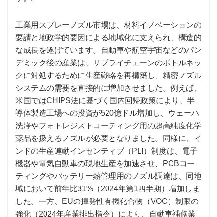
工業用スプレーノズル市場は、材料イノベーションの
要請と地政学的要因による地域化に支えられ、構造的
な成長を遂げています。自動車や航空宇宙などのパン
デミック後の産業は、サプライチェーンのボトルネッ
クに対処するために生産戦略を再構築し、精密ノズル
システムの需要を直接的に増加させました。例えば、
米国ではCHIPS法に基づく国内回帰政策により、半
導体製造工場への投資が520億ドル増加し、ウェーハ
洗浄やフォトレジストコーティング用の超高純度化学
薬品を扱えるノズルが必要となりました。同様に、イ
ンドの生産連動インセンティブ（PLI）制度は、電子
機器や電気自動車の現地生産を加速させ、PCBコー
ティングやバッテリー熱管理用のノズル調達は、同地
域において前年比31%（2024年第1四半期）増加しま
した。一方、EUの揮発性有機化合物（VOC）制限の
強化（2024年産業排出指令）により、自動車補修業