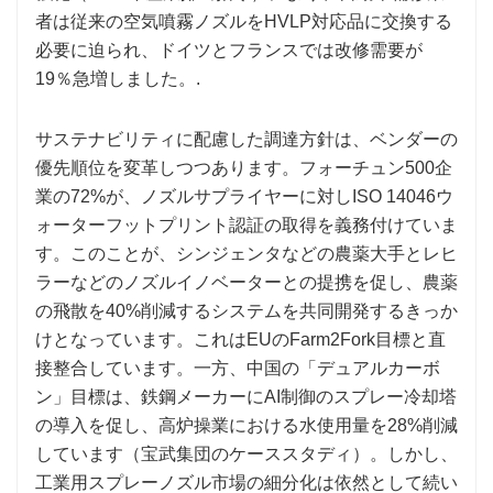
者は従来の空気噴霧ノズルをHVLP対応品に交換する
必要に迫られ、ドイツとフランスでは改修需要が
19％急増しました。.
サステナビリティに配慮した調達方針は、ベンダーの
優先順位を変革しつつあります。フォーチュン500企
業の72%が、ノズルサプライヤーに対しISO 14046ウ
ォーターフットプリント認証の取得を義務付けていま
す。このことが、シンジェンタなどの農薬大手とレヒ
ラーなどのノズルイノベーターとの提携を促し、農薬
の飛散を40%削減するシステムを共同開発するきっか
けとなっています。これはEUのFarm2Fork目標と直
接整合しています。一方、中国の「デュアルカーボ
ン」目標は、鉄鋼メーカーにAI制御のスプレー冷却塔
の導入を促し、高炉操業における水使用量を28%削減
しています（宝武集団のケーススタディ）。しかし、
工業用スプレーノズル市場の細分化は依然として続い