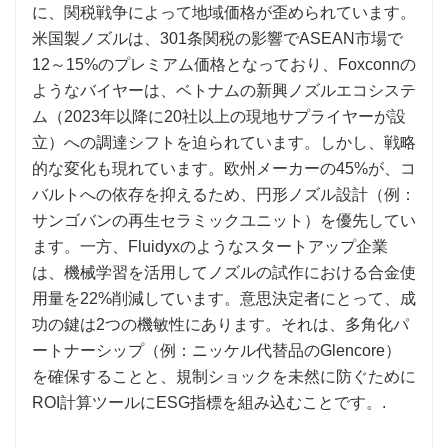
に、関税戦争によって地域価格が歪められています。
米国製ノズルは、301条関税の影響でASEAN市場で
12～15%のプレミアム価格となっており、Foxconnの
ようなバイヤーは、ベトナムの新興ノズルエコシステ
ム（2023年以降に20社以上の現地サプライヤーが設
立）への調達シフトを迫られています。しかし、戦略
的な変化も現れています。欧州メーカーの45%が、コ
バルトへの依存を抑えるため、円形ノズル設計（例：
サンゴバンの再生セラミックユニット）を優先してい
ます。一方、Fluidyxのようなスタートアップ企業
は、機械学習を活用してノズルの試作における合金使
用量を22%削減しています。意思決定者にとって、成
功の鍵は2つの機敏性にあります。それは、多角化パ
ートナーシップ（例：ニッケル代替品のGlencore）
を確保することと、規制ショックを未然に防ぐために
ROI計算ツールにESG指標を組み込むことです。.