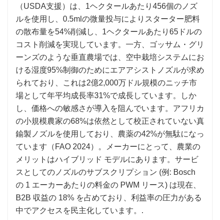
（USDA支援）は、1ヘクタールあたり456個のノズ
ルを使用し、0.5mlの微量投与によりスターター肥料
の散布量を54%削減し、1ヘクタールあたり65ドルの
コスト削減を実現しています。一方、ゴッサム・グリ
ーンズのような垂直農場では、空中栽培システムにお
ける湿度95%制御のためにエアアシストノズルが求め
られており、これは2億2,000万ドル規模のニッチ市
場として年平均成長率31%で成長しています。しか
し、価格への敏感さが導入を阻んでいます。アフリカ
の小規模農家の68%は依然として校正されていない真
鍮製ノズルを使用しており、農薬の42%が無駄になっ
ています（FAO 2024）。メーカーにとって、農業の
メリットはハイブリッド モデルにあります。サービ
スとしてのノズルのサブスクリプション (例: Bosch
の 1 エーカーあたりの料金の PWM リース) は現在、
B2B 収益の 18% を占めており、利益率の圧力がある
中でアクセスを民主化しています。.