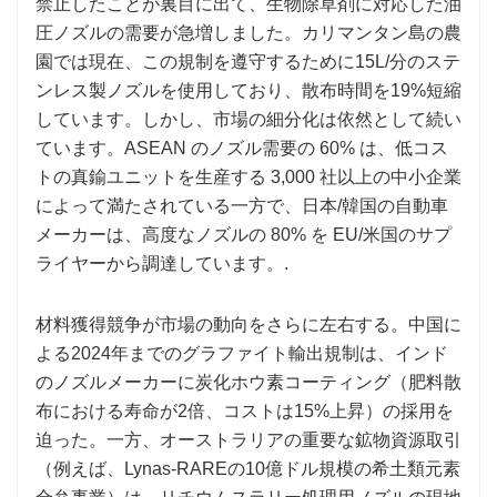
禁止したことが裏目に出て、生物除草剤に対応した油
圧ノズルの需要が急増しました。カリマンタン島の農
園では現在、この規制を遵守するために15L/分のステ
ンレス製ノズルを使用しており、散布時間を19%短縮
しています。しかし、市場の細分化は依然として続い
ています。ASEAN のノズル需要の 60% は、低コス
トの真鍮ユニットを生産する 3,000 社以上の中小企業
によって満たされている一方で、日本/韓国の自動車
メーカーは、高度なノズルの 80% を EU/米国のサプ
ライヤーから調達しています。.
材料獲得競争が市場の動向をさらに左右する。中国に
よる2024年までのグラファイト輸出規制は、インド
のノズルメーカーに炭化ホウ素コーティング（肥料散
布における寿命が2倍、コストは15%上昇）の採用を
迫った。一方、オーストラリアの重要な鉱物資源取引
（例えば、Lynas-RAREの10億ドル規模の希土類元素