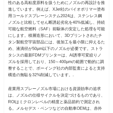
性のある高粘度原料を扱うためにノズルの再設計を推
進しています。例えば、XJet社のバイオポリマー塗布
用コールドスプレーシステム2024は、ステンレス鋼
ノズルと比較してせん断誘起劣化を40%低減し、持続
可能な航空燃料（SAF）前駆体の安定した処理を可能
にします。積層造形において、3Dプリントされたチ
タン製航空宇宙部品には、後加工を最小限に抑えるた
め、液滴径が50µm以下のノズルが必要です。ストラ
タシスの最新FDMプリンターは、AI誘導可変絞りノ
ズルを採用しており、150～400µmの範囲で動的に調
整することで、ボーイング社の内部監査によると支持
構造の無駄を32%削減しています。.
産業用スプレーノズル市場における資源効率の追求
は、ノズルの仕様サイクルを決定づけるものであり、
ROIはミクロンレベルの精度と薬品節約で測定され
る。メルセデス・ベンツなどの自動車OEMは、赤外