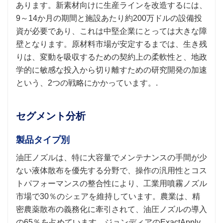
あります。新素材向けに生産ラインを改造するには、
9～14か月の期間と施設あたり約200万ドルの設備投
資が必要であり、これは中堅企業にとっては大きな障
壁となります。原材料市場が安定するまでは、生き残
りは、変動を吸収するための契約上の柔軟性と、地政
学的に敏感な投入から切り離すための研究開発の加速
という、2つの戦略にかかっています。.
セグメント分析
製品タイプ別
油圧ノズルは、特に大容量でメンテナンスの手間が少
ない液体散布を優先する分野で、操作の汎用性とコス
トパフォーマンスの整合性により、工業用噴霧ノズル
市場で30％のシェアを維持しています。農業は、精
密農薬散布の義務化に牽引されて、油圧ノズルの導入
の65％を占めています。ジョンディアのExactApply