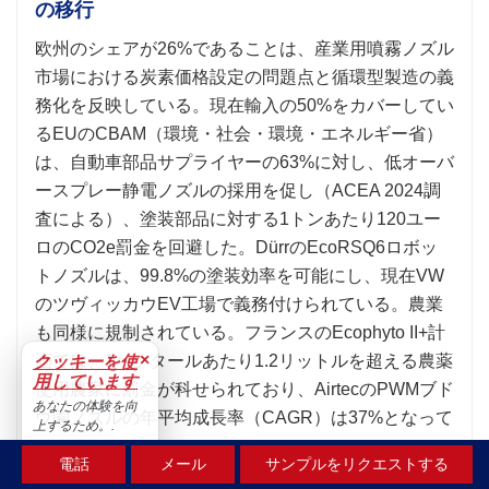
の移行
欧州のシェアが26%であることは、産業用噴霧ノズル
市場における炭素価格設定の問題点と循環型製造の義
務化を反映している。現在輸入の50%をカバーしてい
るEUのCBAM（環境・社会・環境・エネルギー省）
は、自動車部品サプライヤーの63%に対し、低オーバ
ースプレー静電ノズルの採用を促し（ACEA 2024調
査による）、塗装部品に対する1トンあたり120ユー
ロのCO2e罰金を回避した。DürrのEcoRSQ6ロボッ
トノズルは、99.8%の塗装効率を可能にし、現在VW
のツヴィッカウEV工場で義務付けられている。農業
も同様に規制されている。フランスのEcophyto II+計
×
画では、1ヘクタールあたり1.2リットルを超える農薬
クッキーを使
用しています
使用農家に罰金が科せられており、AirtecのPWMブド
あなたの体験を向
ウ園ノズルの年平均成長率（CAGR）は37%となって
上するため。.
いる。.
受け入れる
電話
メール
サンプルをリクエストする