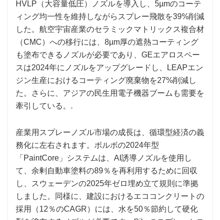
HVLP（大容量低圧）ノズルを導入し、5µmのコーテ
ィング均一性を維持しながらスプレー飛散を39%削減
した。航空宇宙産業のセラミックマトリックス複合材
（CMC）への移行には、8µm厚の遮熱コーティング
も塗布できるノズルが必要であり、GEエアロスペー
スは2024年にノズルをアップグレードし、LEAPエン
ジン生産におけるコーティング廃棄物を27%削減し
た。さらに、アジアの民生用電子機器ブームも需要を
牽引している。.
産業用スプレーノズル市場の成長は、循環型経済の義
務化に左右されます。ボルボの2024年型
「PaintCore」システムは、AI誘導ノズルを使用し
て、余剰自動車塗料の89％を再利用するために回収
し、スウェーデンの2025年ゼロ埋め立て規則に準拠
しました。同様に、建設におけるエココンクリートの
採用（12％のCAGR）には、水を50％節約して硬化