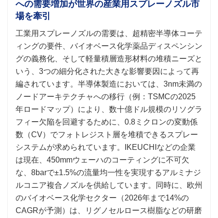
への需要増加が世界の産業用スプレーノズル市
場を牽引
工業用スプレーノズルの需要は、超精密半導体コーテ
ィングの要件、バイオベース化学薬品ディスペンシン
グの義務化、そして軽量積層造形材料の堆積ニーズと
いう、3つの細分化された大きな影響要因によって再
編されています。半導体製造においては、3nm未満の
ノードアーキテクチャへの移行（例：TSMCの2025
年ロードマップ）により、数十億ドル規模のリソグラ
フィー欠陥を回避するために、0.8ミクロンの変動係
数（CV）でフォトレジスト層を堆積できるスプレー
システムが求められています。IKEUCHIなどの企業
は現在、450mmウェーハのコーティングに不可欠
な、8barで±1.5%の流量均一性を実現するアルミナジ
ルコニア複合ノズルを供給しています。同時に、欧州
のバイオベース化学セクター（2026年まで14%の
CAGRが予測）は、リグノセルロース樹脂などの研磨