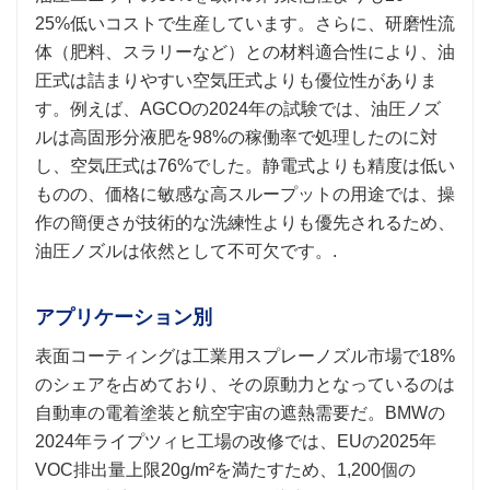
25%低いコストで生産しています。さらに、研磨性流
体（肥料、スラリーなど）との材料適合性により、油
圧式は詰まりやすい空気圧式よりも優位性がありま
す。例えば、AGCOの2024年の試験では、油圧ノズ
ルは高固形分液肥を98%の稼働率で処理したのに対
し、空気圧式は76%でした。静電式よりも精度は低い
ものの、価格に敏感な高スループットの用途では、操
作の簡便さが技術的な洗練性よりも優先されるため、
油圧ノズルは依然として不可欠です。.
アプリケーション別
表面コーティングは工業用スプレーノズル市場で18%
のシェアを占めており、その原動力となっているのは
自動車の電着塗装と航空宇宙の遮熱需要だ。BMWの
2024年ライプツィヒ工場の改修では、EUの2025年
VOC排出量上限20g/m²を満たすため、1,200個の