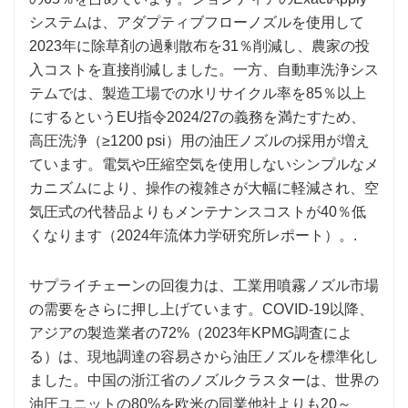
システムは、アダプティブフローノズルを使用して
2023年に除草剤の過剰散布を31％削減し、農家の投
入コストを直接削減しました。一方、自動車洗浄シス
テムでは、製造工場での水リサイクル率を85％以上
にするというEU指令2024/27の義務を満たすため、
高圧洗浄（≥1200 psi）用の油圧ノズルの採用が増え
ています。電気や圧縮空気を使用しないシンプルなメ
カニズムにより、操作の複雑さが大幅に軽減され、空
気圧式の代替品よりもメンテナンスコストが40％低
くなります（2024年流体力学研究所レポート）。.
サプライチェーンの回復力は、工業用噴霧ノズル市場
の需要をさらに押し上げています。COVID-19以降、
アジアの製造業者の72%（2023年KPMG調査によ
る）は、現地調達の容易さから油圧ノズルを標準化し
ました。中国の浙江省のノズルクラスターは、世界の
油圧ユニットの80%を欧米の同業他社よりも20～