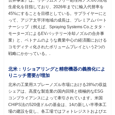
合弁事業）は、リチウムスラリー処理用ノズルの現地
生産化を目指しており、2026年までに輸入代替率を
45%にすることを目標としている。サプライヤーにと
って、アジア太平洋地域の成長は、プレミアムパート
ナーシップ（例えば、Spraying Systems Co.とタタ・
モーターズによるEVバッテリー冷却ノズルの合弁事
業）と、ベトナムのような農業中心の経済圏における
コモディティ化されたボリュームプレイという2つの
戦略にかかっている。.
北米：リショアリングと精密機器の義務化によ
りニッチ需要が増加
北米の工業用スプレーノズル市場における28%の収益
シェアは、高度な製造業の国内回帰と積極的なESG
コンプライアンスによって牽引されています。米国
CHIPS法の520億ドルの基金は、14の新しい半導体工
場の建設を促し、各工場ではフォトレジストおよびエ