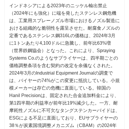
インドネシアによる2023年のニッケル輸出禁止
（2024年にも強化）に端を発したステンレス鋼危機
は、工業用スプレーノズル市場におけるノズル製造に
おける組織的な脆弱性を露呈させた。耐腐食ノズルの
定番であるステンレス鋼316Lの価格は、2024年3月
に1トンあたり4,100ドルに急騰し、前年比63%増
（世界鉄鋼協会）となった。これにより、Spraying
Systems Co.のようなサプライヤーは、四半期ごとの
価格調整条項を含む契約の改定を余儀なくされた。
2024年3月のIndustrial Equipment Journalの調査で
は、バイヤーの74%がこの変更に抵抗している。小規
模メーカーは存亡の危機に直面している。韓国の
Hanil Precisionは、固定された合金追加料金により、
第1四半期の利益率が前年比19%減少した。一方、耐
摩耗性ノズルに不可欠なタングステンカーバイドは、
ESGによる不足に直面しており、EUサプライヤーの
38％が炭素国境調整メカニズム（CBAM）の2024年