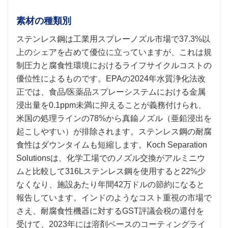
素材の種類別
ステンレス鋼は工業用スプレーノズル市場で37.3%以
上のシェアを占めて優位に立っていますが、これは規
制圧力と腐食性環境におけるライフサイクルコストの
優位性によるものです。EPAの2024年水質浄化法改
正では、食品/医薬品スプレーシステムにおける金属
浸出量を0.1ppm未満に抑えることが義務付けられ、
米国の処理ラインの78%から真鍮ノズル（亜鉛浸出を
起こしやすい）が排除されます。ステンレス鋼の耐腐
食性はダウンタイムも短縮します。Koch Separation
Solutionsは、化学工場でのノズル交換がアルミニウ
ムと比較して316Lステンレス鋼を使用すると22%少
なくなり、施設あたり年間42万ドルの節約になると
報告しています。インドのようなコスト重視の市場で
さえ、耐腐食性機器に対するGST評議会税の還付を
受けて、2023年には溶剤ベースのコーティングライ