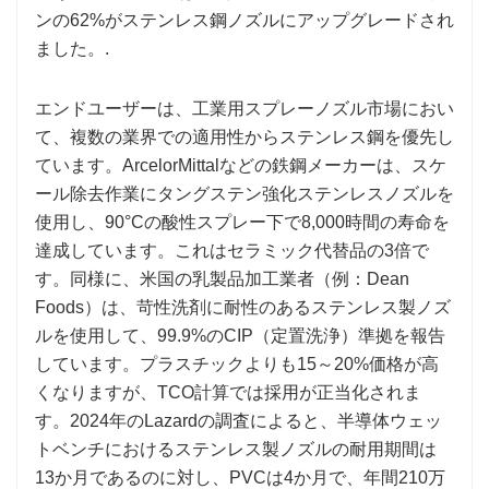
ンの62%がステンレス鋼ノズルにアップグレードされ
ました。.
エンドユーザーは、工業用スプレーノズル市場におい
て、複数の業界での適用性からステンレス鋼を優先し
ています。ArcelorMittalなどの鉄鋼メーカーは、スケ
ール除去作業にタングステン強化ステンレスノズルを
使用し、90°Cの酸性スプレー下で8,000時間の寿命を
達成しています。これはセラミック代替品の3倍で
す。同様に、米国の乳製品加工業者（例：Dean
Foods）は、苛性洗剤に耐性のあるステンレス製ノズ
ルを使用して、99.9%のCIP（定置洗浄）準拠を報告
しています。プラスチックよりも15～20%価格が高
くなりますが、TCO計算では採用が正当化されま
す。2024年のLazardの調査によると、半導体ウェッ
トベンチにおけるステンレス製ノズルの耐用期間は
13か月であるのに対し、PVCは4か月で、年間210万