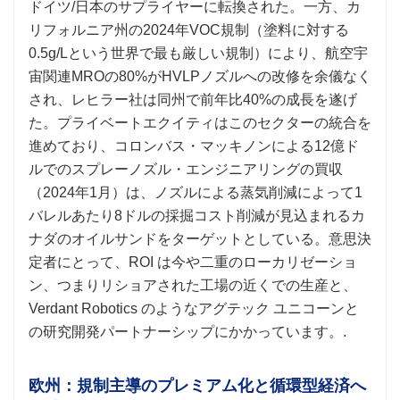
ドイツ/日本のサプライヤーに転換された。一方、カ
リフォルニア州の2024年VOC規制（塗料に対する
0.5g/Lという世界で最も厳しい規制）により、航空宇
宙関連MROの80%がHVLPノズルへの改修を余儀なく
され、レヒラー社は同州で前年比40%の成長を遂げ
た。プライベートエクイティはこのセクターの統合を
進めており、コロンバス・マッキノンによる12億ド
ルでのスプレーノズル・エンジニアリングの買収
（2024年1月）は、ノズルによる蒸気削減によって1
バレルあたり8ドルの採掘コスト削減が見込まれるカ
ナダのオイルサンドをターゲットとしている。意思決
定者にとって、ROI は今や二重のローカリゼーショ
ン、つまりリショアされた工場の近くでの生産と、
Verdant Robotics のようなアグテック ユニコーンと
の研究開発パートナーシップにかかっています。.
欧州：規制主導のプレミアム化と循環型経済へ