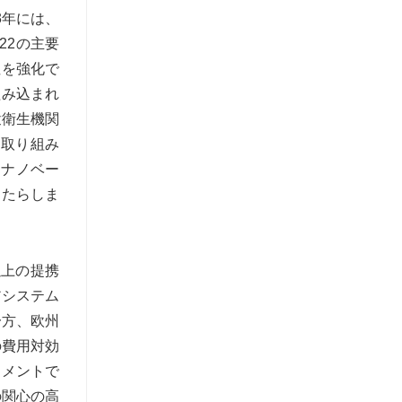
3年には、
22の主要
性を強化で
組み込まれ
衆衛生機関
の取り組み
なナノベー
もたらしま
以上の提携
アシステム
一方、欧州
の費用対効
スメントで
の関心の高