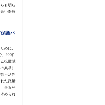
からも明ら
の高い医療
ア保護パ
つために、
、200件
ウム拡散試
ジの異常に
新規不活性
された微量
に、最近発
が求められ