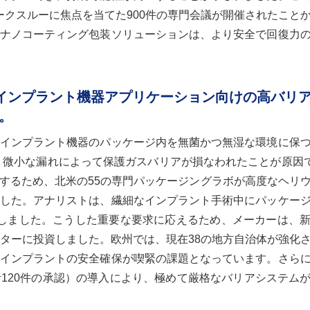
ークスルーに焦点を当てた900件の専門会議が開催されたこと
ナノコーティング包装ソリューションは、より安全で回復力
なインプラント機器アプリケーション向けの高バリ
。
インプラント機器のパッケージ内を無菌かつ無湿な環境に保
、微小な漏れによって保護ガスバリアが損なわれたことが原因で
するため、北米の55の専門パッケージングラボが高度なヘリ
した。アナリストは、繊細なインプラント手術中にパッケー
記録しました。こうした重要な要求に応えるため、メーカーは、
ンターに投資しました。欧州では、現在38の地方自治体が強化
インプラントの安全確保が喫緊の課題となっています。さら
120件の承認）の導入により、極めて厳格なバリアシステム