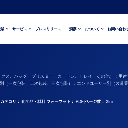
産業
サービス
プレスリリース
洞察
について
お問い合わ
ックス、バッグ、ブリスター、カートン、トレイ、その他）：用途
別（一次包装、二次包装、三次包装）：エンドユーザー別（製造
）
|
カテゴリ：
化学品・材料
|
フォーマット：
PDF
|
ページ数：
255