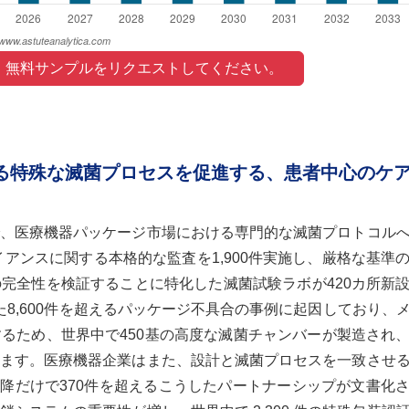
 無料サンプルをリクエストしてください。 
える特殊な滅菌プロセスを促進する、患者中心のケ
、医療機器パッケージ市場における専門的な滅菌プロトコル
イアンスに関する本格的な監査を1,900件実施し、厳格な基準
完全性を検証することに特化した滅菌試験ラボが420カ所新
8,600件を超えるパッケージ不具合の事例に起因しており、
るため、世界中で450基の高度な滅菌チャンバーが製造され
ます。医療機器企業はまた、設計と滅菌プロセスを一致させ
以降だけで370件を超えるこうしたパートナーシップが文書化