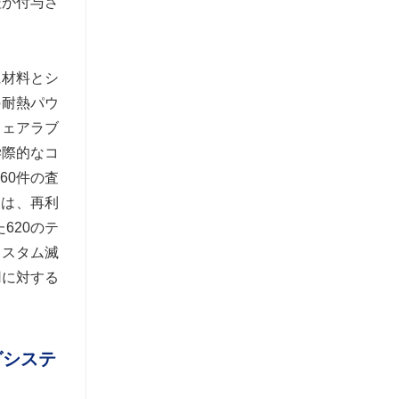
証が付与さ
に材料とシ
の耐熱パウ
ウェアラブ
学際的なコ
60件の査
ンは、再利
620のテ
カスタム滅
用に対する
グシステ