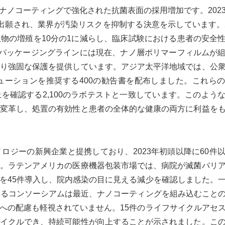
ナノコーティングで強化された抗菌表面の採用増加です。202
件出願され、業界が汚染リスクを抑制する決意を示しています。
物の増殖を10分の1に減らし、臨床試験における患者の安全
なパッケージングラインには現在、ナノ層ポリマーフィルムが
り強固な保護を提供しています。アジア太平洋地域では、公
ーションを推奨する400の勧告書を配布しました。これら
を確認する2,100のラボテストと一致しています。このよう
変革し、処置の有効性と患者の全体的な健康の両方に利益を
ロジーの新興企業と提携しており、2023年初頭以降に60件
。ラテンアメリカの医療機器包装市場では、病院が滅菌バリ
を45件導入し、院内感染の目に見える減少を確認しました。
なるコンソーシアムは最近、ナノコーティングを組み込むこと
への配慮も軽視されていません。15件のライフサイクルアセ
イクルでき、持続可能性が向上することが示されました。こ