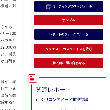
療機器に対
ミーティングのスケジュール
サンプル
高さから、
カー100
レポートのウォークスルーを
。パウチと
,000種
リクエスト カスタマイズを依頼
ると、感染
トが出荷さ
購入前に問い合わせる
​器が世界
関連レポート
られていま
の出荷台数
シリコンアノード電池市場
軽減するた
ステムとス