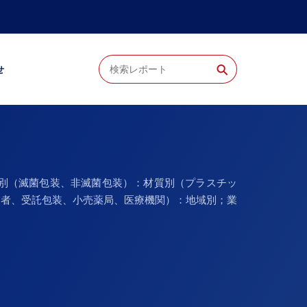
⚲
せ
別（滅菌包装、非滅菌包装）：材質別（プラスチッ
業者、受託包装、小売薬局、医療機関）：地域別；業