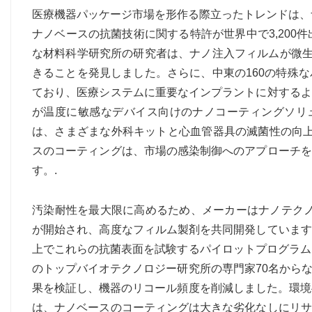
医療機器パッケージ市場を形作る際立ったトレンドは、
ナノベースの抗菌技術に関する特許が世界中で3,200
な材料科学研究所の研究者は、ナノ注入フィルムが微生
きることを発見しました。さらに、中東の160の特殊
ており、医療システムに重要なインプラントに対するよ
が温度に敏感なデバイス向けのナノコーティングソリュ
は、さまざまな外科キットと心血管器具の滅菌性の向上
スのコーティングは、市場の感染制御へのアプローチを
す。.
汚染耐性を最大限に高めるため、メーカーはナノテクノ
が開始され、高度なフィルム製剤を共同開発しています
上でこれらの抗菌表面を試験するパイロットプログラム
のトップバイオテクノロジー研究所の専門家70名から
果を検証し、機器のリコール頻度を削減しました。環境
は、ナノベースのコーティングは大きな劣化なしにリサ