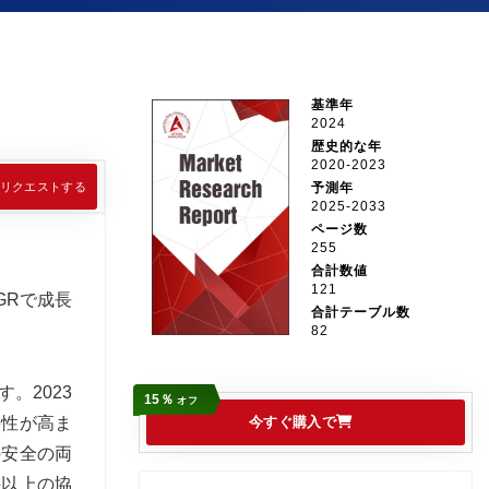
基準年
2024
歴史的な年
2020-2023
リクエストする
予測年
2025-2033
ページ数
255
合計数値
121
GRで成長
合計テーブル数
82
。2023
15％
オフ
要性が高ま
今すぐ購入で
の安全の両
件以上の協