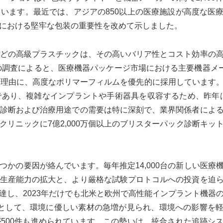
います。最近では、アジアの850以上の医療施設が高度な医
における堅牢な包装の重要性を改めて示しました。
どの高級プラスチックは、その高いバリア性とコスト効率の
の調査によると、医療機器パッケージ市場における主要機器メー
を理由に、高度なポリマーフィルムを優先的に採用しています
あり、複雑なインプラントや手術器具を収容するため、昨年は2
診断および治療用途での需要は特に深刻で、業界関係者によ
リニックに7億2,000万個以上のブリスターパック診断キッ
の要因が絡んでいます。毎年推定14,000台の新しい医療機​
生産能力の拡大と、より厳格な試験プロトコルへの投資を迫
達し、2023年だけでも北米と欧州で高性能インプラント機器
傾向として、環境に優しい素材の急増が見られ、環境への影響を
500件も進められています。この勢いは、統合された追跡シ