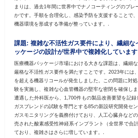
まりは、過去1年間に世界中でナノコーティングのブレ
かです。手順を合理化し、感染予防を支援することで、
機器環境を形成する準備が整っています。.
課題: 複雑な不活性ガス要件により、繊細
ッケージの設計が世界中で複雑化しています
医療機器パッケージ市場における大きな課題は、繊細な
厳格な不活性ガス要件を満たすことです。2023年には
を超える機器リコールが発生しました。この問題に対処
験を実施し、複雑な心血管機器の堅牢な密閉を確保しま
遭遇した外科医から、1,700件もの製品改善要望を
ガスブレンドの試験を専門とする85の新設研究開発セ
ガスモニタリングを義務付けており、人工心臓弁などの
売された酸素感受性神経系インプラント（全世界で合計
ており、複雑さはさらに増しています。.