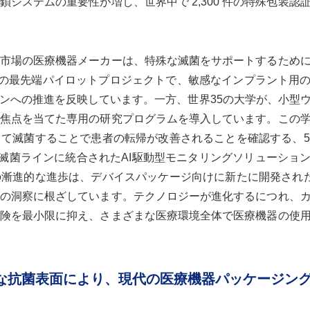
システムの重要性が増し、世界中で 2,300 件の特殊包装認
市場の医療機器メーカーは、特殊な滅菌をサポートするため
0の最先端パイロットプロジェクトで、敏感なインプラント用
ンへの推進を反映しています。一方、世界35の大学が、小型
焦点を当てた専用の研究プログラムを導入しています。この
て滅菌することで患者の転帰が改善されることを確認する、5
る滅菌ラインに統合されたAI駆動型モニタリングソリューショ
漸進的な進歩は、デバイスパッケージ向けに新たに開発された
の洞察に根ざしています。テクノロジーが進化するにつれ、
険を最小限に抑え、さまざまな医療環境全体で医療機器の使
度な抗菌表面により、現代の医療機器パッケージン