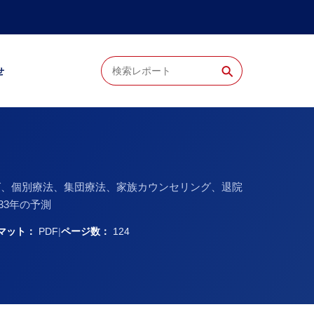
⚲
せ
グ、個別療法、集団療法、家族カウンセリング、退院
33年の予測
マット：
PDF
|
ページ数：
124