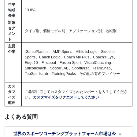
年平
均成
13.8%
長率
対象
セグ
タイプ別、価格モデル別、アプリケーション別、地域別
メン
ト
主要
企業
iGamePlanner、AMP Sports、AthleticLogic、Sideline
Sports、Coach Logic、Coach Me Plus、Coach's Eye、
Edge10、Firstbeat、Fusion Sport、VisualCoaching、
Siliconcoach、SoccerLAB、Sportlyzer、TeamSnap、
TopSportsLab、TrainingPeaks、その他の有名プレイヤー
カス
タマ
ご希望に応じてカスタマイズされたレポートを入手してくださ
イズ
い。
カスタマイズをリクエストしてください
範囲
よくある質問
世界のスポーツコーチングプラットフォーム市場は今