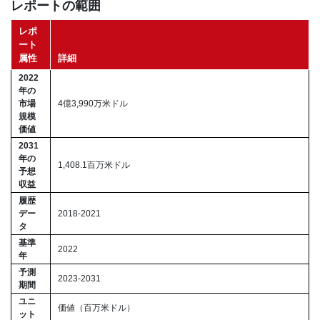
レポートの範囲
レポ
ート
属性
詳細
2022
年の
市場
4億3,990万米ドル
規模
価値
2031
年の
1,408.1百万米ドル
予想
収益
履歴
デー
2018-2021
タ
基準
2022
年
予測
2023-2031
期間
ユニ
価値（百万米ドル）
ット