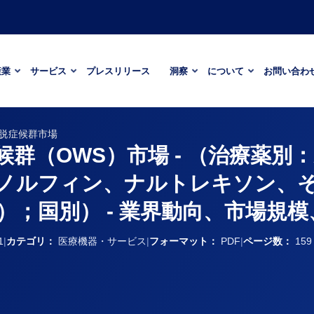
産業
サービス
プレスリリース
洞察
について
お問い合わ
脱症候群市場
群（OWS）市場 - （治療薬別
ノルフィン、ナルトレキソン、
；国別） - 業界動向、市場規模、
1
|
カテゴリ：
医療機器・サービス
|
フォーマット：
PDF
|
ページ数：
159