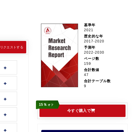
基準年
2021
歴史的な年
2017-2020
リクエストする
予測年
2022-2030
ページ数
159
合計数値
47
合計テーブル数
9
15％
オフ
今すぐ購入で