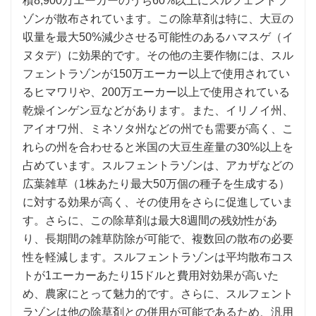
積8,900万エーカーのうち60%以上にスルフェントラ
ゾンが散布されています。この除草剤は特に、大豆の
収量を最大50%減少させる可能性のあるハマスゲ（イ
ヌタデ）に効果的です。その他の主要作物には、スル
フェントラゾンが150万エーカー以上で使用されてい
るヒマワリや、200万エーカー以上で使用されている
乾燥インゲン豆などがあります。また、イリノイ州、
アイオワ州、ミネソタ州などの州でも需要が高く、こ
れらの州を合わせると米国の大豆生産量の30%以上を
占めています。スルフェントラゾンは、アカザなどの
広葉雑草（1株あたり最大50万個の種子を生成する）
に対する効果が高く、その使用をさらに促進していま
す。さらに、この除草剤は最大8週間の残効性があ
り、長期間の雑草防除が可能で、複数回の散布の必要
性を軽減します。スルフェントラゾンは平均散布コス
トが1エーカーあたり15ドルと費用対効果が高いた
め、農家にとって魅力的です。さらに、スルフェント
ラゾンは他の除草剤との併用が可能であるため、汎用