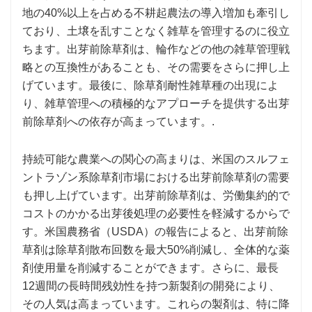
地の40%以上を占める不耕起農法の導入増加も牽引し
ており、土壌を乱すことなく雑草を管理するのに役立
ちます。出芽前除草剤は、輪作などの他の雑草管理戦
略との互換性があることも、その需要をさらに押し上
げています。最後に、除草剤耐性雑草種の出現によ
り、雑草管理への積極的なアプローチを提供する出芽
前除草剤への依存が高まっています。.
持続可能な農業への関心の高まりは、米国のスルフェ
ントラゾン系除草剤市場における出芽前除草剤の需要
も押し上げています。出芽前除草剤は、労働集約的で
コストのかかる出芽後処理の必要性を軽減するからで
す。米国農務省（USDA）の報告によると、出芽前除
草剤は除草剤散布回数を最大50%削減し、全体的な薬
剤使用量を削減することができます。さらに、最長
12週間の長時間残効性を持つ新製剤の開発により、
その人気は高まっています。これらの製剤は、特に降