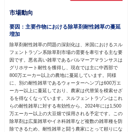
市場動向
要因：主要作物における除草剤耐性雑草の蔓延
増加
除草剤耐性雑草の問題の深刻化は、米国におけるスル
フェントラゾン系除草剤市場の需要を牽引する主な要
因です。悪名高い雑草であるパルマーアマランサスは
グリホサート耐性を獲得し、現在では主に中西部で
800万エーカー以上の農地に蔓延しています。同様
に、別の耐性雑草であるウォーターヘンプは600万エ
ーカー以上に蔓延しており、農家は代替策を模索せざ
るを得なくなっています。スルフェントラゾンはこれ
らの耐性雑草に対する有効性から、2024年には1,500
万エーカー以上の大豆畑で採用される予定です。この
除草剤は広葉雑草やイネ科雑草など複数の雑草種を防
除できるため、耐性雑草と闘う農家にとって頼りにな