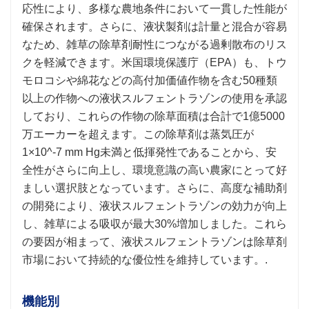
応性により、多様な農地条件において一貫した性能が
確保されます。さらに、液状製剤は計量と混合が容易
なため、雑草の除草剤耐性につながる過剰散布のリス
クを軽減できます。米国環境保護庁（EPA）も、トウ
モロコシや綿花などの高付加価値作物を含む50種類
以上の作物への液状スルフェントラゾンの使用を承認
しており、これらの作物の除草面積は合計で1億5000
万エーカーを超えます。この除草剤は蒸気圧が
1×10^-7 mm Hg未満と低揮発性であることから、安
全性がさらに向上し、環境意識の高い農家にとって好
ましい選択肢となっています。さらに、高度な補助剤
の開発により、液状スルフェントラゾンの効力が向上
し、雑草による吸収が最大30%増加しました。これら
の要因が相まって、液状スルフェントラゾンは除草剤
市場において持続的な優位性を維持しています。.
機能別