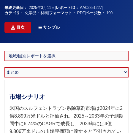
最終更新日：
2025年3月11日
|
レポートID：
AA03251227
|
カテゴリ：
化学品・材料
|
フォーマット：
PDF
|
ページ数：
190
目次
サンプル
市場シナリオ
米国のスルフェントラゾン系除草剤市場は2024年に2
億8,899万米ドルと評価され、2025～2033年の予測期
間中に6.74%のCAGRで成長し、2033年には4億
9,806万米ドルの市場評価額に達すると予測されてい