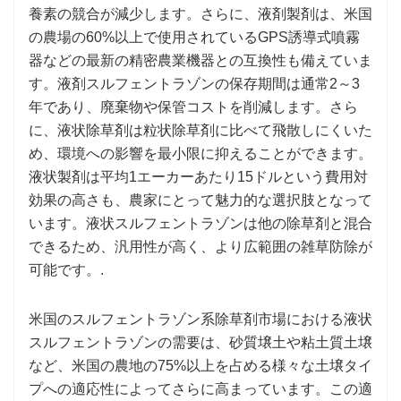
養素の競合が減少します。さらに、液剤製剤は、米国
の農場の60%以上で使用されているGPS誘導式噴霧
器などの最新の精密農業機器との互換性も備えていま
す。液剤スルフェントラゾンの保存期間は通常2～3
年であり、廃棄物や保管コストを削減します。さら
に、液状除草剤は粒状除草剤に比べて飛散しにくいた
め、環境への影響を最小限に抑えることができます。
液状製剤は平均1エーカーあたり15ドルという費用対
効果の高さも、農家にとって魅力的な選択肢となって
います。液状スルフェントラゾンは他の除草剤と混合
できるため、汎用性が高く、より広範囲の雑草防除が
可能です。.
米国のスルフェントラゾン系除草剤市場における液状
スルフェントラゾンの需要は、砂質壌土や粘土質土壌
など、米国の農地の75%以上を占める様々な土壌タイ
プへの適応性によってさらに高まっています。この適