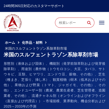
24時間365日対応のカスタマーサポート
⚲
ホーム
化学品・材料
米国のスルフェントラゾン系除草剤市場
米国のスルフェントラゾン系除草剤市場
形態別（液体および固体）、機能別（発芽前除草剤および発芽後
除草剤）、用途別（農作物（トウモロコシ、大豆、タバコ、サト
ウキビ、豆類、ヒマワリ、エンドウ豆、穀物、その他）、芝生
（種まき、芝張り、挿し木）、観賞植物（樹木（低木およびその
他）、果物および野菜（トマト、ジャガイモ、その他）、その
他）、エンドユーザー別（農家、農業生産者、芝生管理者、造園
業者、その他）、流通チャネル別（オンラインおよびオフライン
（直接および代理店））－市場規模、業界動向、機会分析および
2025～2033年の予測