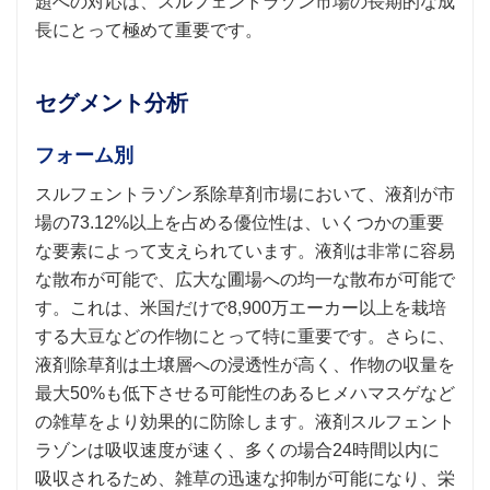
題への対応は、スルフェントラゾン市場の長期的な成
長にとって極めて重要です。
セグメント分析
フォーム別
スルフェントラゾン系除草剤市場において、液剤が市
場の73.12%以上を占める優位性は、いくつかの重要
な要素によって支えられています。液剤は非常に容易
な散布が可能で、広大な圃場への均一な散布が可能で
す。これは、米国だけで8,900万エーカー以上を栽培
する大豆などの作物にとって特に重要です。さらに、
液剤除草剤は土壌層への浸透性が高く、作物の収量を
最大50%も低下させる可能性のあるヒメハマスゲなど
の雑草をより効果的に防除します。液剤スルフェント
ラゾンは吸収速度が速く、多くの場合24時間以内に
吸収されるため、雑草の迅速な抑制が可能になり、栄