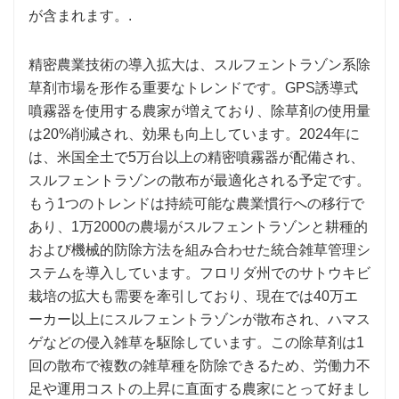
が含まれます。.
精密農業技術の導入拡大は、スルフェントラゾン系除
草剤市場を形作る重要なトレンドです。GPS誘導式
噴霧器を使用する農家が増えており、除草剤の使用量
は20%削減され、効果も向上しています。2024年に
は、米国全土で5万台以上の精密噴霧器が配備され、
スルフェントラゾンの散布が最適化される予定です。
もう1つのトレンドは持続可能な農業慣行への移行で
あり、1万2000の農場がスルフェントラゾンと耕種的
および機械的防除方法を組み合わせた統合雑草管理シ
ステムを導入しています。フロリダ州でのサトウキビ
栽培の拡大も需要を牽引しており、現在では40万エ
ーカー以上にスルフェントラゾンが散布され、ハマス
ゲなどの侵入雑草を駆除しています。この除草剤は1
回の散布で複数の雑草種を防除できるため、労働力不
足や運用コストの上昇に直面する農家にとって好まし