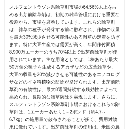
スルフェントラゾン系除草剤市場の64.56%以上を占
める出芽前除草剤は、初期の雑草管理における重要な
役割から、市場を席巻しています。これらの除草剤
は、雑草の種子が発芽する前に散布され、作物の収量
を最大30%減少させる可能性のある雑草の定着を防ぎ
ます。特に大豆生産では需要が高く、年間作付面積
8,900万エーカーのうち70%以上で出芽前除草剤が使
用されています。主な用途としては、1株あたり最大
50万個の種子を生成するアカザなどの広葉雑草や、
大豆の収量を20%減少させる可能性のあるエノコログ
サなどのイネ科植物の防除が挙げられます。出芽前除
草剤の有効性は、最大8週間持続する残効性によって
高められ、長期的な雑草防除を実現します。さらに、
スルフェントラゾン系除草剤市場におけるこれらの除
草剤は、1エーカーあたり1～2ポンド（約4.7～
6.7kg）の施用量で散布されることが多く、費用対効
果に優れています。出芽前除草剤の使用は、米国の農