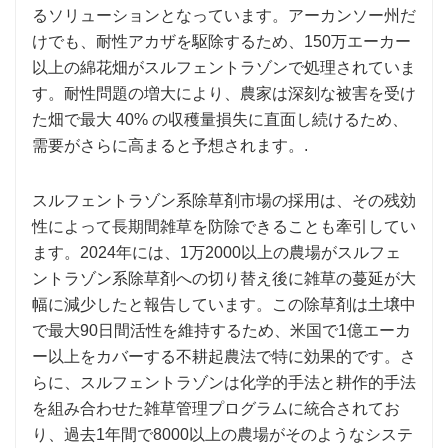
るソリューションとなっています。アーカンソー州だ
けでも、耐性アカザを駆除するため、150万エーカー
以上の綿花畑がスルフェントラゾンで処理されていま
す。耐性問題の増大により、農家は深刻な被害を受け
た畑で最大 40% の収穫量損失に直面し続けるため、
需要がさらに高まると予想されます。.
スルフェントラゾン系除草剤市場の採用は、その残効
性によって長期間雑草を防除できることも牽引してい
ます。2024年には、1万2000以上の農場がスルフェ
ントラゾン系除草剤への切り替え後に雑草の蔓延が大
幅に減少したと報告しています。この除草剤は土壌中
で最大90日間活性を維持するため、米国で1億エーカ
ー以上をカバーする不耕起農法で特に効果的です。さ
らに、スルフェントラゾンは化学的手法と耕作的手法
を組み合わせた雑草管理プログラムに統合されてお
り、過去1年間で8000以上の農場がそのようなシステ