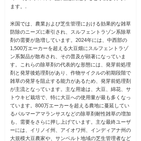
ます。.
米国では、農業および芝生管理における効果的な雑草
防除のニーズに牽引され、スルフェントラゾン系除草
剤の需要が急増しています。2024年には、中西部の
1,500万エーカーを超える大豆畑にスルフェントラゾ
ン系製品が散布され、その普及が顕著になっていま
す。これらの除草剤の代表的な形態には、発芽前処理
剤と発芽後処理剤があり、作物サイクルの初期段階で
雑草の発芽を阻止する能力があるため、発芽前処理剤
が主流となっています。主な用途は、大豆、綿花、サ
トウキビ栽培で、特に大豆への使用量が最も多くなっ
ています。800万エーカーを超える農地に蔓延してい
るパルマーアマランサスなどの除草剤耐性雑草の増加
も、需要をさらに押し上げています。主な最終ユーザ
ーには、イリノイ州、アイオワ州、インディアナ州の
大規模大豆農家や、サンベルト地域の芝生管理者など