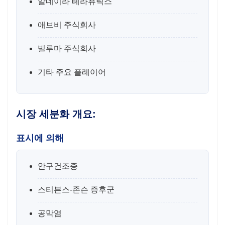
알데이라 테라퓨틱스
애브비 주식회사
빌루마 주식회사
기타 주요 플레이어
시장 세분화 개요:
표시에 의해
안구건조증
스티븐스-존슨 증후군
공막염