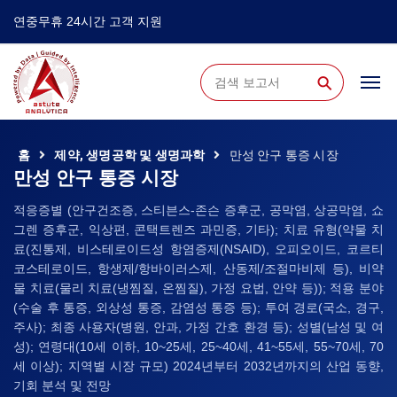
연중무휴 24시간 고객 지원
⚲
홈
제약, 생명공학 및 생명과학
만성 안구 통증 시장
만성 안구 통증 시장
적응증별 (안구건조증, 스티븐스-존슨 증후군, 공막염, 상공막염, 쇼
그렌 증후군, 익상편, 콘택트렌즈 과민증, 기타); 치료 유형(약물 치
료(진통제, 비스테로이드성 항염증제(NSAID), 오피오이드, 코르티
코스테로이드, 항생제/항바이러스제, 산동제/조절마비제 등), 비약
물 치료(물리 치료(냉찜질, 온찜질), 가정 요법, 안약 등)); 적용 분야
(수술 후 통증, 외상성 통증, 감염성 통증 등); 투여 경로(국소, 경구,
주사); 최종 사용자(병원, 안과, 가정 간호 환경 등); 성별(남성 및 여
성); 연령대(10세 이하, 10~25세, 25~40세, 41~55세, 55~70세, 70
세 이상); 지역별 시장 규모) 2024년부터 2032년까지의 산업 동향,
기회 분석 및 전망