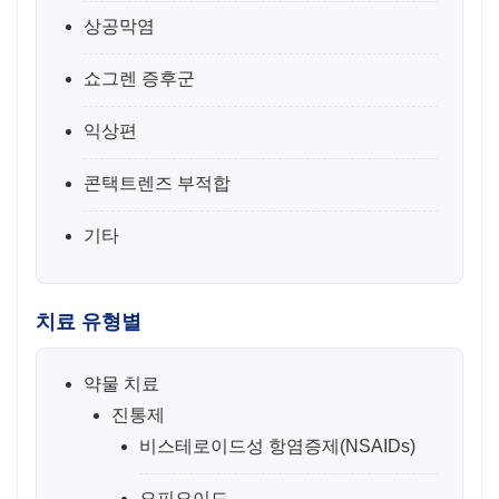
상공막염
쇼그렌 증후군
익상편
콘택트렌즈 부적합
기타
치료 유형별
약물 치료
진통제
비스테로이드성 항염증제(NSAIDs)
오피오이드