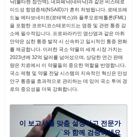
낙(볼타렌 점안액), 네파페낙(네바낙)과 같은 비스테로
이드성 항염증제(NSAID)가 흔히 처방됩니다. 로테프레
드놀 에타보네이트(로테맥스)와 플루오로메톨론(FML)
을 포함한 코르티코스테로이드는 염증 및 관련 통증 감
소에 필수적입니다. 프로파라카인 염산염과 같은 마취
안약은 심한 통증 발작 시 신속하고 일시적인 통증 완화
를 제공합니다. 이러한 국소 약물의 세계 시장 가치는
2023년에 32억 달러를 넘어섰으며, 상당한 연간 판매
량은 치료에서 이 약물들의 중요한 역할을 반영합니다.
국소 제형 및 약물 전달 시스템의 지속적인 혁신은 만성
안구 통증을 효과적으로 관리하는 데 있어 국소 투여 경
로의 중요성을 더욱 강화합니다.
이 보고서를 맞춤 설정하고 전문가
와 함께 검증하세요