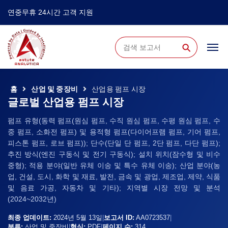
연중무휴 24시간 고객 지원
⚲
홈
산업 및 중장비
산업용 펌프 시장
글로벌 산업용 펌프 시장
펌프 유형(동력 펌프(원심 펌프, 수직 원심 펌프, 수평 원심 펌프, 수
중 펌프, 소화전 펌프) 및 용적형 펌프(다이어프램 펌프, 기어 펌프,
피스톤 펌프, 로브 펌프)); 단수(단일 단 펌프, 2단 펌프, 다단 펌프);
추진 방식(엔진 구동식 및 전기 구동식); 설치 위치(잠수형 및 비수
중형); 적용 분야(일반 유체 이송 및 특수 유체 이송); 산업 분야(농
업, 건설, 도시, 화학 및 재료, 발전, 금속 및 광업, 제조업, 제약, 식품
및 음료 가공, 자동차 및 기타); 지역별 시장 전망 및 분석
(2024~2032년)
최종 업데이트:
2024년 5월 13일
|
보고서 ID:
AA0723537
|
분류:
산업 및 중장비
|
형식:
PDF
|
페이지 수:
314