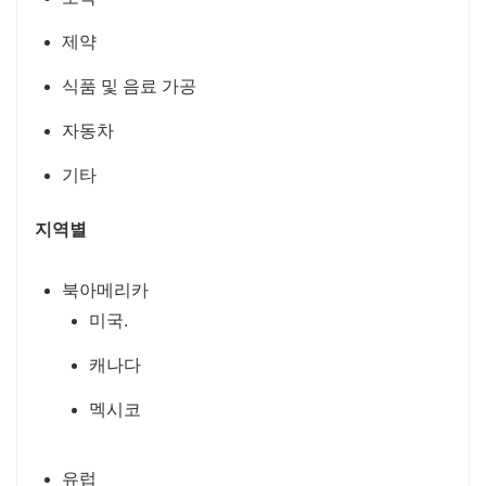
제약
식품 및 음료 가공
자동차
기타
지역별
북아메리카
미국.
캐나다
멕시코
유럽