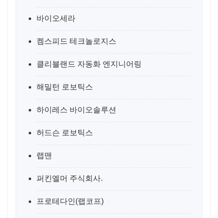
바이오세라
켐스피드 테크놀로지스
클리블랜드 자동화 엔지니어링
해밀턴 로보틱스
하이레스 바이오솔루션
허드슨 로보틱스
랩맨
퍼킨엘머 주식회사.
프로테다인(랩코프)