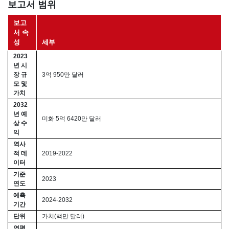
보고서 범위
보고
서 속
성
세부
2023
년 시
장 규
3억 950만 달러
모 및
가치
2032
년 예
미화 5억 6420만 달러
상 수
익
역사
적 데
2019-2022
이터
기준
2023
연도
예측
2024-2032
기간
단위
가치(백만 달러)
연평