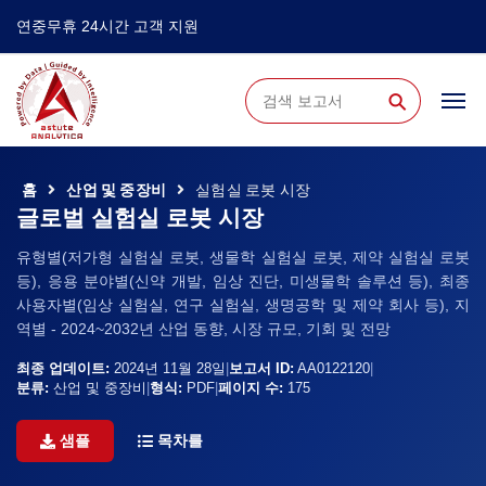
연중무휴 24시간 고객 지원
⚲
홈
산업 및 중장비
실험실 로봇 시장
글로벌 실험실 로봇 시장
유형별(저가형 실험실 로봇, 생물학 실험실 로봇, 제약 실험실 로봇
등), 응용 분야별(신약 개발, 임상 진단, 미생물학 솔루션 등), 최종
사용자별(임상 실험실, 연구 실험실, 생명공학 및 제약 회사 등), 지
역별 - 2024~2032년 산업 동향, 시장 규모, 기회 및 전망
최종 업데이트:
2024년 11월 28일
|
보고서 ID:
AA0122120
|
분류:
산업 및 중장비
|
형식:
PDF
|
페이지 수:
175
샘플
목차를