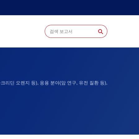
⚲
 아크리딘 오렌지 등), 응용 분야(암 연구, 유전 질환 등),