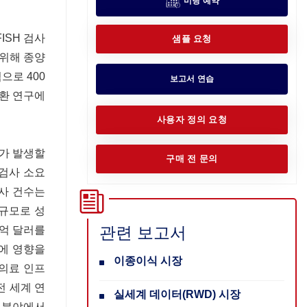
미팅 예약
ISH 검사
샘플 요청
 위해 종양
으로 400
보고서 연습
질환 연구에
사용자 정의 요청
자가 발생할
구매 전 문의
 검사 소요
검사 건수는
 규모로 성
관련 보고서
0억 달러를
가에 영향을
이종이식 시장
 의료 인프
전 세계 연
실세계 데이터(RWD) 시장
상 분야에서