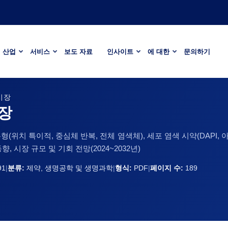
산업
서비스
보도 자료
인사이트
에 대한
문의하기
시장
시장
로브 유형(위치 특이적, 중심체 반복, 전체 염색체), 세포 염색 시약(DAPI,
, 시장 규모 및 기회 전망(2024~2032년)
91
|
분류:
제약, 생명공학 및 생명과학
|
형식:
PDF
|
페이지 수:
189