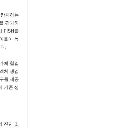
환을 탐지하는
능을 평가하
 FISH를
이율이 높
다.
증가에 힘입
 액체 생검
도구를 제공
게 기존 생
의 진단 및