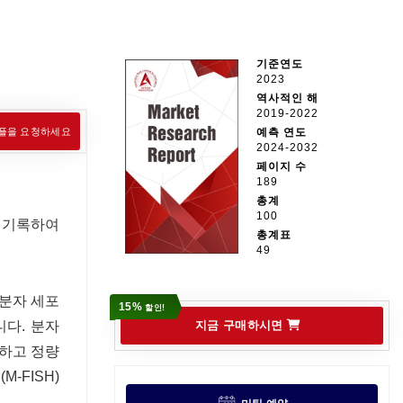
기준연도
2023
역사적인 해
2019-2022
플을 요청하세요
예측 연도
2024-2032
페이지 수
189
총계
100
을 기록하여
총계표
49
 분자 세포
15%
할인!
니다. 분자
지금 구매하시면
출하고 정량
-FISH)