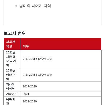
남미의 나머지 지역
보고서 범위
보고서
속성
세부
2021년
시장 규
미화 12억 5,540만 달러
모 및 가
치
2030년
예상 수
미화 20억 5,150만 달러
익
역사적
2017-2020
데이터
기준연도
2021
예측 기
2022-2030
간