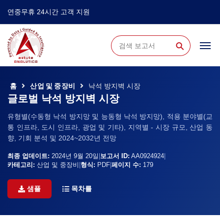
연중무휴 24시간 고객 지원
⚲
홈
산업 및 중장비
낙석 방지벽 시장
글로벌 낙석 방지벽 시장
유형별(수동형 낙석 방지망 및 능동형 낙석 방지망), 적용 분야별(교
통 인프라, 도시 인프라, 광업 및 기타), 지역별 - 시장 규모, 산업 동
향, 기회 분석 및 2024~2032년 전망
최종 업데이트:
2024년 9월 20일
|
보고서 ID:
AA0924924
|
카테고리:
산업 및 중장비
|
형식:
PDF
|
페이지 수:
179
샘플
목차를