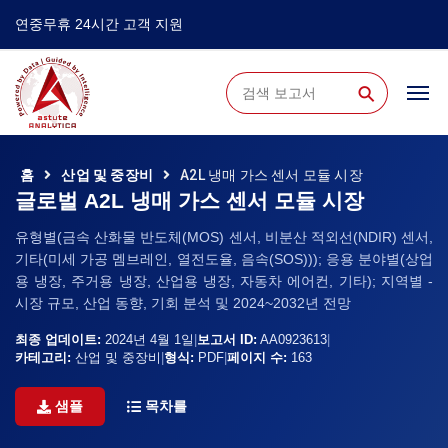
연중무휴 24시간 고객 지원
⚲
홈
산업 및 중장비
A2L 냉매 가스 센서 모듈 시장
글로벌 A2L 냉매 가스 센서 모듈 시장
유형별(금속 산화물 반도체(MOS) 센서, 비분산 적외선(NDIR) 센서,
기타(미세 가공 멤브레인, 열전도율, 음속(SOS))); 응용 분야별(상업
용 냉장, 주거용 냉장, 산업용 냉장, 자동차 에어컨, 기타); 지역별 -
시장 규모, 산업 동향, 기회 분석 및 2024~2032년 전망
최종 업데이트:
2024년 4월 1일
|
보고서 ID:
AA0923613
|
카테고리:
산업 및 중장비
|
형식:
PDF
|
페이지 수:
163
샘플
목차를