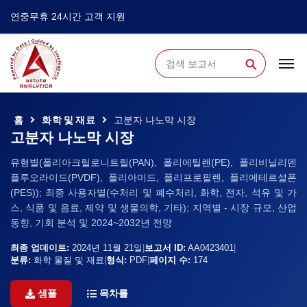
연중무휴 24시간 고객 지원
⚲
홈
화학 및 재료
고분자 나노막 시장
고분자 나노막 시장
유형별(폴리아크릴로니트릴(PAN), 폴리에틸렌(PE), 폴리비닐리덴
플루오라이드(PVDF), 폴리아미드, 폴리프로필렌, 폴리에테르설폰
(PES)); 최종 사용자별(수처리 및 폐수처리, 화학, 전자, 석유 및 가
스, 식품 및 음료, 제약 및 생물의학, 기타); 지역별 - 시장 규모, 산업
동향, 기회 분석 및 2024~2032년 전망
최종 업데이트:
2024년 11월 21일
|
보고서 ID:
AA0423401
|
분류:
화학 물질 및 재료
|
형식:
PDF
|
페이지 수:
174
샘플
목차를