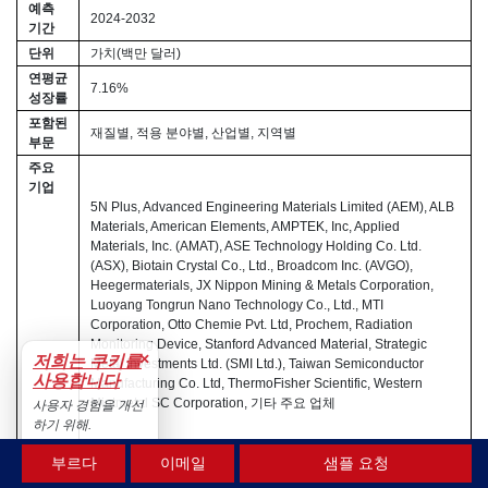
예측
2024-2032
기간
단위
가치(백만 달러)
연평균
7.16%
성장률
포함된
재질별, 적용 분야별, 산업별, 지역별
부문
주요
기업
5N Plus, Advanced Engineering Materials Limited (AEM), ALB
Materials, American Elements, AMPTEK, Inc, Applied
Materials, Inc. (AMAT), ASE Technology Holding Co. Ltd.
(ASX), Biotain Crystal Co., Ltd., Broadcom Inc. (AVGO),
Heegermaterials, JX Nippon Mining & Metals Corporation,
Luoyang Tongrun Nano Technology Co., Ltd., MTI
Corporation, Otto Chemie Pvt. Ltd, Prochem, Radiation
Monitoring Device, Stanford Advanced Material, Strategic
×
저희는 쿠키를
Metal Investments Ltd. (SMI Ltd.), Taiwan Semiconductor
사용합니다
Manufacturing Co. Ltd, ThermoFisher Scientific, Western
Mintmetal SC Corporation, 기타 주요 업체
사용자 경험을 개선
하기 위해.
수용하다
부르다
이메일
샘플 요청
맞춤
원하시는 조건에 맞는 맞춤형 보고서를 받아보세요.
맞춤 제작을
설정