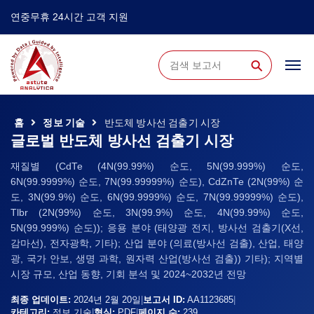
연중무휴 24시간 고객 지원
⚲
홈
정보 기술
반도체 방사선 검출기 시장
글로벌 반도체 방사선 검출기 시장
재질별 (CdTe (4N(99.99%) 순도, 5N(99.999%) 순도,
6N(99.9999%) 순도, 7N(99.99999%) 순도), CdZnTe (2N(99%) 순
도, 3N(99.9%) 순도, 6N(99.9999%) 순도, 7N(99.99999%) 순도),
Tlbr (2N(99%) 순도, 3N(99.9%) 순도, 4N(99.99%) 순도,
5N(99.999%) 순도)); 응용 분야 (태양광 전지, 방사선 검출기(X선,
감마선), 전자광학, 기타); 산업 분야 (의료(방사선 검출), 산업, 태양
광, 국가 안보, 생명 과학, 원자력 산업(방사선 검출)) 기타); 지역별
시장 규모, 산업 동향, 기회 분석 및 2024~2032년 전망
최종 업데이트:
2024년 2월 20일
|
보고서 ID:
AA1123685
|
카테고리:
정보 기술
|
형식:
PDF
|
페이지 수:
239