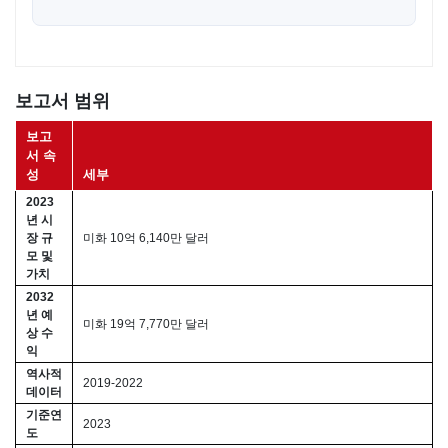
보고서 범위
보고
서 속
성
세부
2023
년 시
장 규
미화 10억 6,140만 달러
모 및
가치
2032
년 예
미화 19억 7,770만 달러
상 수
익
역사적
2019-2022
데이터
기준연
2023
도