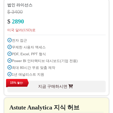
법인 라이선스
$ 3400
$
2890
미국 달러(USD)로
전자 접근
무제한 사용자 액세스
PDF, Excel, PPT 형식
Power BI 인터랙티브 대시보드(기업 전용)
최대 80시간 무료 맞춤 제작
1년 애널리스트 지원
다음 주기 무료 보고서 업데이트 예정
15%
할인!
지금 구매하시면
무료 업계 소식 업데이트 (180일 이내)
구매 후 최대 40% 할인
인쇄 허가
Astute Analytica 지식 허브