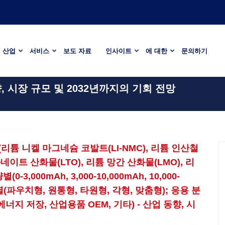
산업
서비스
보도 자료
인사이트
에 대한
문의하기
, 시장 규모 및 2032년까지의 기회 전망
리튬 니켈 마그네슘 코발트(LI-NMC), 리튬 인산철
타네이트 산화물(LTO), 리튬 망간 산화물(LMO), 리
,000mAh, 3,000-10,000mAh, 10,000-
설계별(파우치형, 원통형, 타원형, 각형, 맞춤형); 응용 분
너지 저장, 산업용품 OEM, 기타) - 산업 동향, 시