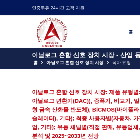
연중무휴 24시간 고객 지원
홈
아날로그 혼합 신호 장치 시장 - 산업 동
홈
아날로그 혼합 신호 장치 시장
목차 요청
아날로그 혼합 신호 장치 시장: 제품 유형별:
아날로그 변환기(DAC)), 증폭기, 비교기, 
형 금속 산화물 반도체), BiCMOS(바이폴라 C
슐레이터), 기타); 최종 사용자별(자동차, 가
업, 기타); 유통 채널별(직접 판매, 유통업체,
분석 및 2025~2033년 전망