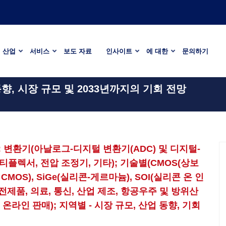
산업
서비스
보도 자료
인사이트
에 대한
문의하기
향, 시장 규모 및 2033년까지의 기회 전망
 변환기(아날로그-디지털 변환기(ADC) 및 디지털-
멀티플렉서, 전압 조정기, 기타); 기술별(CMOS(상보
MOS), SiGe(실리콘-게르마늄), SOI(실리콘 온 인
전제품, 의료, 통신, 산업 제조, 항공우주 및 방위산
 온라인 판매); 지역별 - 시장 규모, 산업 동향, 기회