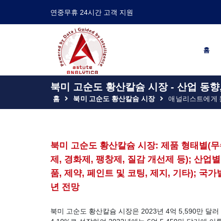
연중무휴 24시간 고객 지원
홈
북미 고순도 황산칼슘 시장 - 산업 동향,
홈
북미 고순도 황산칼슘 시장
애널리스트에게
북미 고순도 황산칼슘 시장: 제품 형태별(무
제, 경화제, 팽창제, 질감 개선제 등); 산업
품, 제약, 페인트 및 코팅, 제지, 기타); 국가별
년 전망
북미 고순도 황산칼슘 시장은 2023년 4억 5,590만 달러