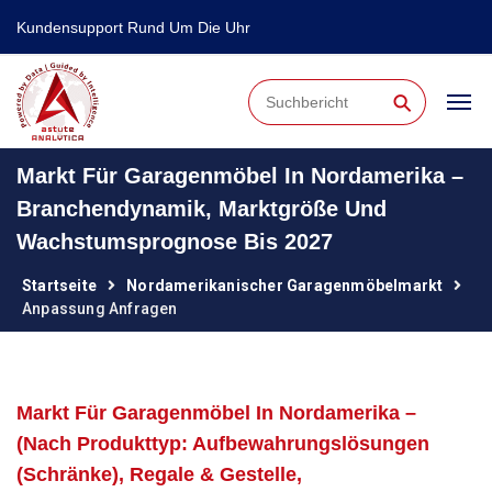
Kundensupport Rund Um Die Uhr
⚲
Markt Für Garagenmöbel In Nordamerika –
Branchendynamik, Marktgröße Und
Wachstumsprognose Bis 2027
Startseite
Nordamerikanischer Garagenmöbelmarkt
Anpassung Anfragen
Markt Für Garagenmöbel In Nordamerika –
(Nach Produkttyp: Aufbewahrungslösungen
(Schränke), Regale & Gestelle,