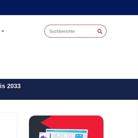
⚲
is 2033