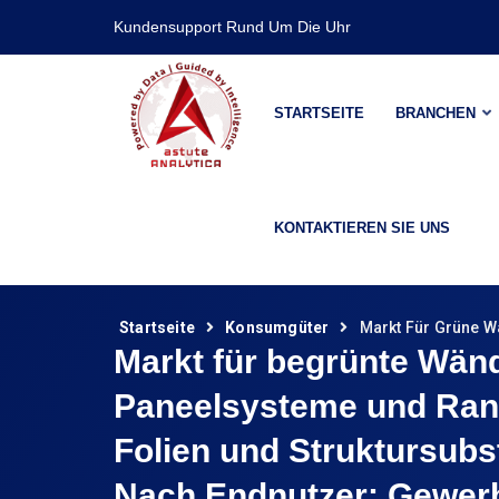
Kundensupport Rund Um Die Uhr
STARTSEITE
BRANCHEN
KONTAKTIEREN SIE UNS
Startseite
Konsumgüter
Markt Für Grüne W
Markt für begrünte Wänd
Paneelsysteme und Rank
Folien und Struktursub
Nach Endnutzer: Gewerb