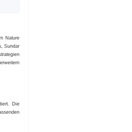
em Nature
s, Sundar
trategien
erweitern
ert. Die
fassenden