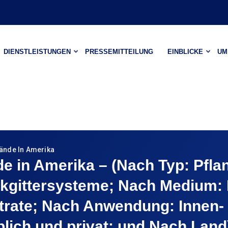
DIENSTLEISTUNGEN
PRESSEMITTEILUNG
EINBLICKE
UM
ände In Amerika
e in Amerika – (Nach Typ: Pfl
gittersysteme; Nach Medium: L
strate; Nach Anwendung: Innen-
lich und privat; und Nach Lan