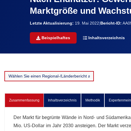
Marktgröße und Wachst
Letzte Aktualisierung:
19. Mai 2022
|
Bericht-ID:
AA0
Beispielhaftes
Inhaltsverzeichnis
Zusammenfassung
Inhaltsverzeichnis
Methodik
Expertenmei
Der Markt für begrünte Wände in Nord- und Südamerika 
Mio. US-Dollar im Jahr 2030 ansteigen. Der Markt verz