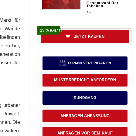
Gesamtzahl Der
Tabellen
21
arkt für
nte Wände
15 %
RABATT
JETZT KAUFEN
lbefinden
eten bei,
Generation
sser für
TERMIN VEREINBAREN
MUSTERBERICHT ANFORDERN
RUNDGANG
g urbaner
r Umwelt.
ANFRAGEN ANPASSUNG
önnen. Die
zuwirken.
ANFRAGEN VOR DEM KAUF