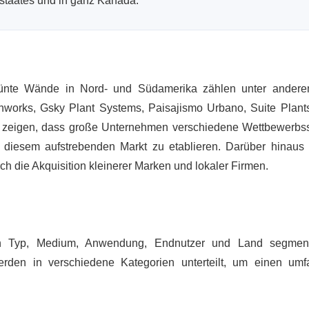
staates und in ganz Kanada.
rünte Wände in Nord- und Südamerika zählen unter ander
nworks, Gsky Plant Systems, Paisajismo Urbano, Suite Plant
en zeigen, dass große Unternehmen verschiedene Wettbewerbss
diesem aufstrebenden Markt zu etablieren. Darüber hinaus 
h die Akquisition kleinerer Marken und lokaler Firmen.
h Typ, Medium, Anwendung, Endnutzer und Land segmenti
den in verschiedene Kategorien unterteilt, um einen um