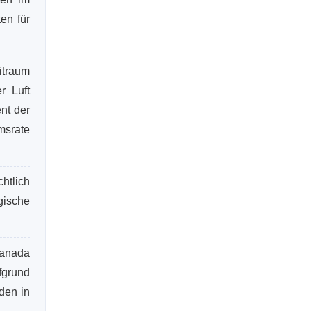
en für
itraum
r Luft
nt der
msrate
htlich
gische
Kanada
fgrund
den in