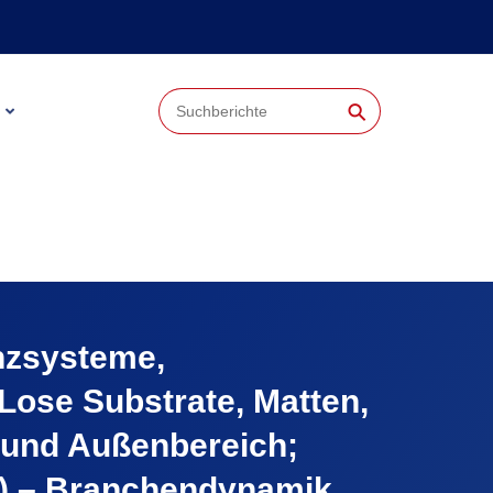
⚲
anzsysteme,
ose Substrate, Matten,
 und Außenbereich;
d) – Branchendynamik,