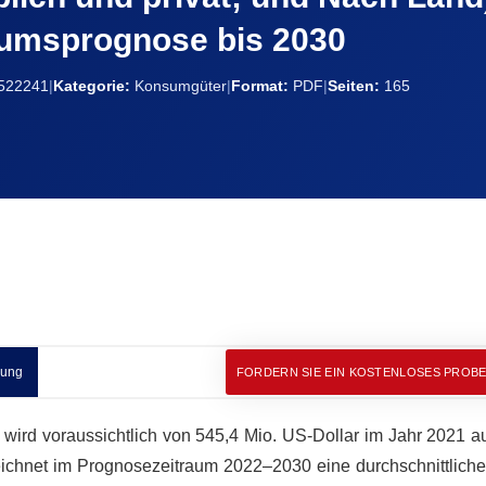
umsprognose bis 2030
522241
|
Kategorie:
Konsumgüter
|
Format:
PDF
|
Seiten:
165
nung
FORDERN SIE EIN KOSTENLOSES PROB
wird voraussichtlich von 545,4 Mio. US-Dollar im Jahr 2021 au
eichnet im Prognosezeitraum 2022–2030 eine durchschnittliche 