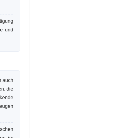
tigung
de und
h auch
n, die
nkende
zeugen
ischen
ten im