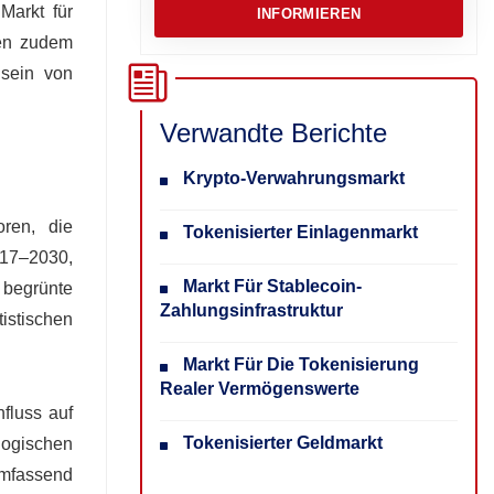
Markt für
INFORMIEREN
ten zudem
nsein von
Verwandte Berichte
Krypto-Verwahrungsmarkt
ren, die
Tokenisierter Einlagenmarkt
017–2030,
Markt Für Stablecoin-
r begrünte
Zahlungsinfrastruktur
istischen
Markt Für Die Tokenisierung
Realer Vermögenswerte
fluss auf
Tokenisierter Geldmarkt
logischen
umfassend