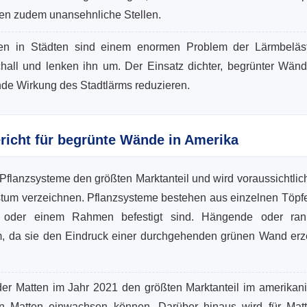
ken zudem unansehnliche Stellen.
n in Städten sind einem enormen Problem der Lärmbeläs
chall und lenken ihn um. Der Einsatz dichter, begrünter Wän
nde Wirkung des Stadtlärms reduzieren.
richt für begrünte Wände in Amerika
 Pflanzsysteme den größten Marktanteil und wird voraussichtlic
tum verzeichnen. Pflanzsysteme bestehen aus einzelnen Töpfe
r oder einem Rahmen befestigt sind. Hängende oder ra
tem, da sie den Eindruck einer durchgehenden grünen Wand er
der Matten im Jahr 2021 den größten Marktanteil im amerikan
in Matten einwachsen können. Darüber hinaus wird für Mat