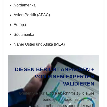
Nordamerika
Asien-Pazifik (APAC)
Europa
Südamerika
Naher Osten und Afrika (MEA)
DIESEN BERICHT ANPASSEN +
VON EINEM EXPERTEN
VALIDIEREN
Greifen Sie nur auf die Abschnitte zu, die Sie
benötigen – regionsspezifisch,
unternehmensbezogen oder nach