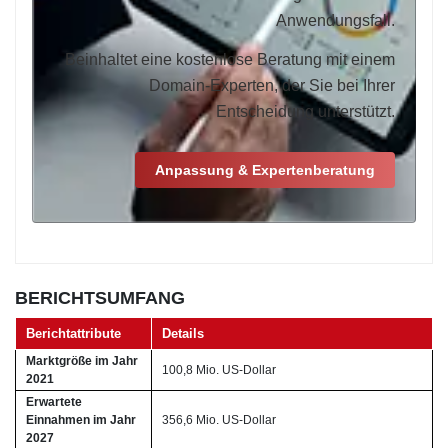
Anwendungsfall.
Beinhaltet eine kostenlose Beratung mit einem
Domain-Experten, der Sie bei Ihrer
Entscheidung unterstützt.
Anpassung & Expertenberatung
BERICHTSUMFANG
Berichtattribute
Details
Marktgröße im Jahr
100,8 Mio. US-Dollar
2021
Erwartete
Einnahmen im Jahr
356,6 Mio. US-Dollar
2027