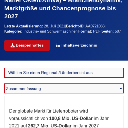
Naher Osten/Afrika) – Branchendynamik,
Marktgröße und Chancenprognose bis
2027
Letzte Aktualisierung:
28. Juli 2021
|
Bericht-ID:
AA0721083
|
Kategorie:
Industrie- und Schwermaschinen
|
Format:
PDF
|
Seiten:
587
Beispielhaftes
Inhaltsverzeichnis
Der globale Markt für Lieferroboter wird
voraussichtlich von
100,8 Mio. US-Dollar
im Jahr
2021 auf
262,7 Mio. US-Dollar
im Jahr 2027