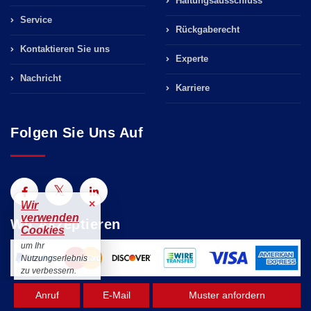
Haftungsausschluss
Service
Rückgaberecht
Kontaktieren Sie uns
Experte
Nachricht
Karriere
Folgen Sie Uns Auf
×
Wir
verwenden
Wir Akzeptieren
Cookies
um Ihr
Nutzungserlebnis
zu verbessern.
Akzeptieren
Anruf
E-Mail
Muster anfordern
9001:2015
27001:2013