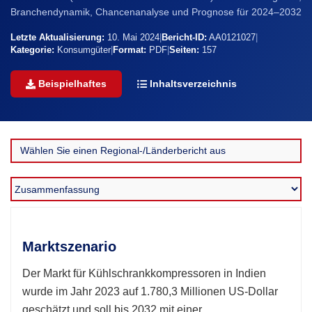
Branchendynamik, Chancenanalyse und Prognose für 2024–2032
Letzte Aktualisierung:
10. Mai 2024
|
Bericht-ID:
AA0121027
|
Kategorie:
Konsumgüter
|
Format:
PDF
|
Seiten:
157
Beispielhaftes
Inhaltsverzeichnis
Marktszenario
Der Markt für Kühlschrankkompressoren in Indien
wurde im Jahr 2023 auf 1.780,3 Millionen US-Dollar
geschätzt und soll bis 2032 mit einer