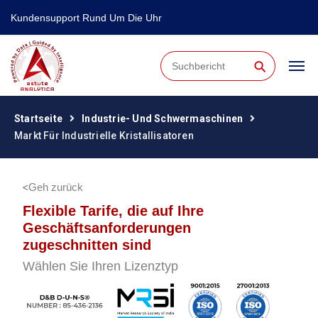
Kundensupport Rund Um Die Uhr
⚲
Startseite
Industrie- Und Schwermaschinen
Markt Für Industrielle Kristallisatoren
Geh zurück
Flexible Tarife, die auf Ihre
Geschäftsanforderungen
zugeschnitten sind
Wählen Sie Ihren Lizenztyp