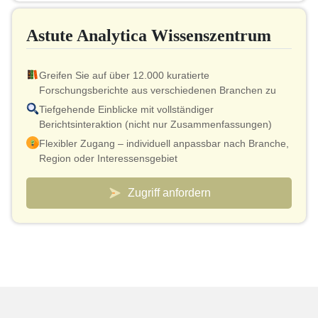
Bis zu 40 % Rabatt auf nachträglich gekaufte Artikel
Astute Analytica Wissenszentrum
Druckerlaubnis
Greifen Sie auf über 12.000 kuratierte
Forschungsberichte aus verschiedenen Branchen zu
Tiefgehende Einblicke mit vollständiger
Berichtsinteraktion (nicht nur Zusammenfassungen)
Flexibler Zugang – individuell anpassbar nach Branche,
Region oder Interessensgebiet
Intelligentes Preismodell – effektive Kosten ab nur 10
US-Dollar pro Bericht
Zugriff anfordern
Analystenverbindung für Validierung und schnelle
Klärungen inklusive
Individuell anpassbare Dashboards zur Beobachtung
von Märkten und Wettbewerbern