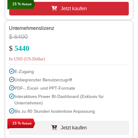
15 %
Rabatt
Jetzt kaufen
Unternehmenslizenz
$ 6400
$
5440
In USD (US-Dollar)
E-Zugang
Unbegrenzter Benutzerzugriff
PDF-, Excel- und PPT-Formate
Interaktives Power BI-Dashboard (Exklusiv für
Unternehmen)
Bis zu 80 Stunden kostenlose Anpassung
1 Jahr Analystenbetreuung
15 %
Rabatt
Jetzt kaufen
Kostenloses Berichtsupdate im nächsten Zyklus
Kostenloses Branchen-Update (innerhalb von 180 Tagen)