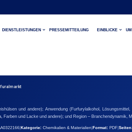
DIENSTLEISTUNGEN
PRESSEMITTEILUNG
EINBLICKE
UM
rfuralmarkt
shülsen und andere); Anwendung (Furfurylalkohol, Lösungsmittel,
ika, Farben und Lacke und andere); und Region – Branchendynamik, 
A0322166
|
Kategorie:
Chemikalien & Materialien
|
Format:
PDF
|
Seiten