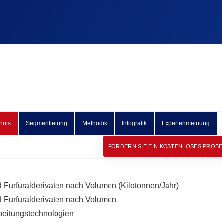
hnis
Segmentierung
Methodik
Infografik
Expertenmeinung
FORDERN SIE EIN KOSTENLOSES PROB
d Furfuralderivaten nach Volumen (Kilotonnen/Jahr)
nd Furfuralderivaten nach Volumen
rbeitungstechnologien