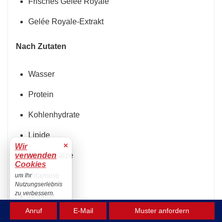
Frisches Gelée Royale
Gelée Royale-Extrakt
Nach Zutaten
Wasser
Protein
Kohlenhydrate
Lipide
×
Wir
Mineralsalze
verwenden
Cookies
Vitamine
um Ihr
Nutzungserlebnis
zu verbessern.
Andere
Akzeptieren
Anruf
E-Mail
Muster anfordern
Nach Formularen