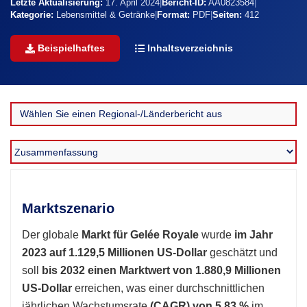
Letzte Aktualisierung:
17. April 2024
|
Bericht-ID:
AA0823584
|
Kategorie:
Lebensmittel & Getränke
|
Format:
PDF
|
Seiten:
412
Beispielhaftes
Inhaltsverzeichnis
Marktszenario
Der globale
Markt für Gelée Royale
wurde
im Jahr
2023 auf 1.129,5 Millionen US-Dollar
geschätzt und
soll
bis 2032 einen Marktwert von 1.880,9 Millionen
US-Dollar
erreichen, was einer durchschnittlichen
jährlichen Wachstumsrate
(CAGR) von 5,83 %
im