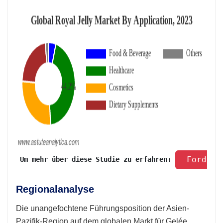
 Fordern
 Um mehr über diese Studie zu erfahren: 
Regionalanalyse
Die unangefochtene Führungsposition der Asien-
Pazifik-Region auf dem globalen Markt für Gelée