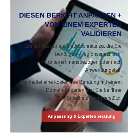
DIESEN BERICHT ANPASSEN +
VON EINEM EXPERTEN
VALIDIEREN
Greifen Sie nur auf die Abschnitte zu, die Sie
benötigen – regionsspezifisch,
unternehmensbezogen oder nach
Anwendungsfall.
Beinhaltet eine kostenlose Beratung mit einem
Domain-Experten, der Sie bei Ihrer
Entscheidung unterstützt.
Anpassung & Expertenberatung