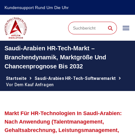
Kundensupport Rund Um Die Uhr
⚲
Saudi-Arabien HR-Tech-Markt –
Branchendynamik, Marktgröße Und
Chancenprognose Bis 2032
Startseite
Saudi-Arabien HR-Tech-Softwaremarkt
Vor Dem Kauf Anfragen
Markt Für HR-Technologien In Saudi-Arabien:
Nach Anwendung (Talentmanagement,
Gehaltsabrechnung, Leistungsmanagement,