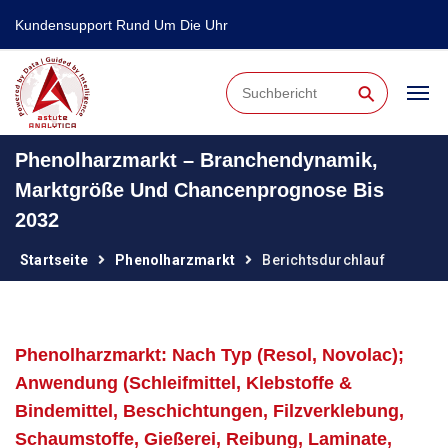
Kundensupport Rund Um Die Uhr
⚲
Phenolharzmarkt – Branchendynamik,
Marktgröße Und Chancenprognose Bis
2032
Startseite
Phenolharzmarkt
Berichtsdurchlauf
Phenolharzmarkt: Nach Typ (Resol, Novolac);
Anwendung (Schleifmittel, Klebstoffe &
Bindemittel, Beschichtungen, Filzverklebung,
Schaumstoffe, Gießerei, Reibung, Laminate,