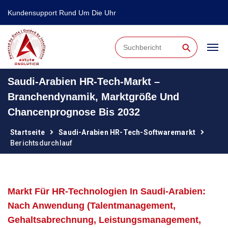
Kundensupport Rund Um Die Uhr
⚲
Saudi-Arabien HR-Tech-Markt –
Branchendynamik, Marktgröße Und
Chancenprognose Bis 2032
Startseite
Saudi-Arabien HR-Tech-Softwaremarkt
Berichtsdurchlauf
Markt Für HR-Technologien In Saudi-Arabien:
Nach Anwendung (Talentmanagement,
Gehaltsabrechnung, Leistungsmanagement,