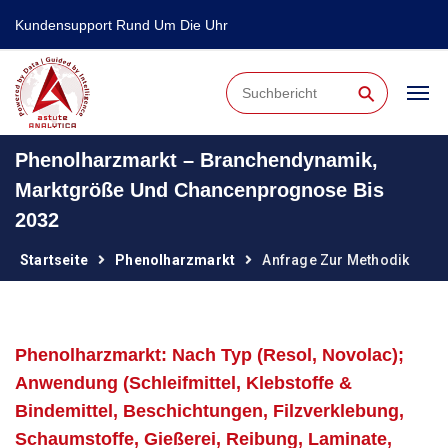
Kundensupport Rund Um Die Uhr
⚲
Phenolharzmarkt – Branchendynamik,
Marktgröße Und Chancenprognose Bis
2032
Startseite
Phenolharzmarkt
Anfrage Zur Methodik
Phenolharzmarkt: Nach Typ (Resol, Novolac);
Anwendung (Schleifmittel, Klebstoffe &
Bindemittel, Beschichtungen, Filzverklebung,
Schaumstoffe, Gießerei, Reibung, Laminate,