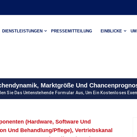
DIENSTLEISTUNGEN
PRESSEMITTEILUNG
EINBLICKE
UM
anchendynamik, Marktgröße Und Chancenprogno
len Sie Das Untenstehende Formular Aus, Um Ein Kostenloses Exem
mponenten (Hardware, Software Und
on Und Behandlung/Pflege), Vertriebskanal