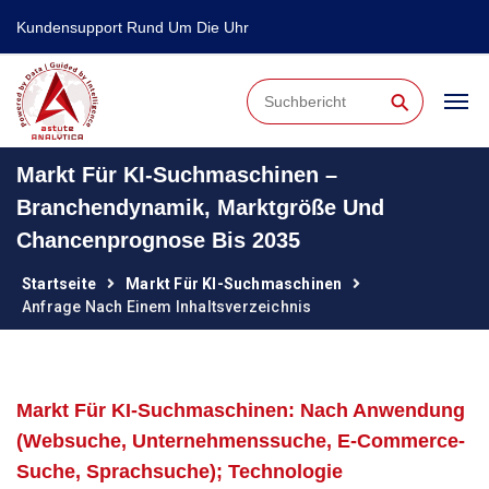
Kundensupport Rund Um Die Uhr
⚲
Markt Für KI-Suchmaschinen –
Branchendynamik, Marktgröße Und
Chancenprognose Bis 2035
Startseite
Markt Für KI-Suchmaschinen
Anfrage Nach Einem Inhaltsverzeichnis
Markt Für KI-Suchmaschinen: Nach Anwendung
(Websuche, Unternehmenssuche, E-Commerce-
Suche, Sprachsuche); Technologie