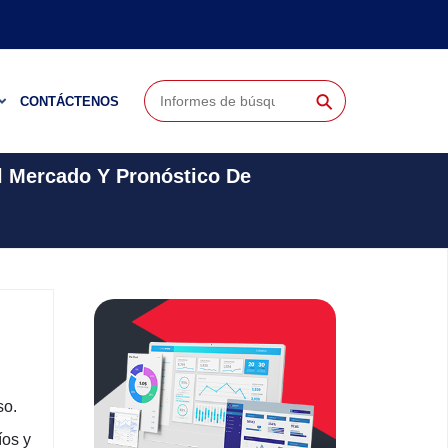
⚲
CONTÁCTENOS
l Mercado Y Pronóstico De
so.
íos y