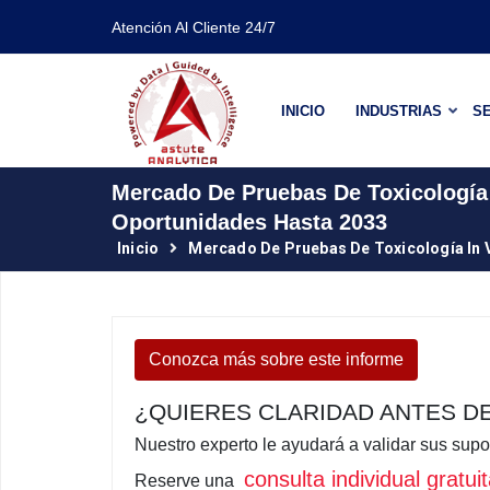
Atención Al Cliente 24/7
INICIO
INDUSTRIAS
SE
Mercado De Pruebas De Toxicología 
Oportunidades Hasta 2033
Inicio
Mercado De Pruebas De Toxicología In V
Conozca más sobre este informe
¿QUIERES CLARIDAD ANTES D
Nuestro experto le ayudará a validar sus supo
consulta individual gratu
Reserve una