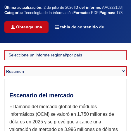
Última actualización:
2 de julio de 2026
|
ID del informe:
AA0222138
|
Categoría:
Tecnología de la información
|
Formato:
PDF
|
Páginas:
173
Obtenga una
tabla de contenido de
Escenario del mercado
El tamaño del mercado global de módulos
informáticos (OCM) se valoró en 1.750 millones de
dólares en 2025 y se prevé que alcance una
valoración de mercado de 3.996 millones de dólares