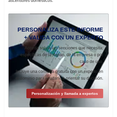
ascensores domésticos.
PERSONALIZA ESTE INFORME
+ VALIDA CON UN EXPERTO
Acceda solo a las secciones que necesita:
específicas de la región, de la empresa o por
caso de uso.
Incluye una consulta gratuita con un experto en
el dominio para ayudarle a orientar su decisión.
Personalización y llamada a expertos