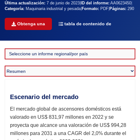
Última actualización:
7 de junio de 2023
|
ID del informe:
AA0623450
|
Categoría:
Maquinaria industrial y pesada
|
Formato:
PDF
|
Páginas:
290
Obtenga una
tabla de contenido de
Escenario del mercado
El mercado global de ascensores domésticos está
valorado en US$ 831,97 millones en 2022 y se
proyecta que alcance una valoración de US$ 994,28
millones para 2031 a una CAGR del 2,0% durante el