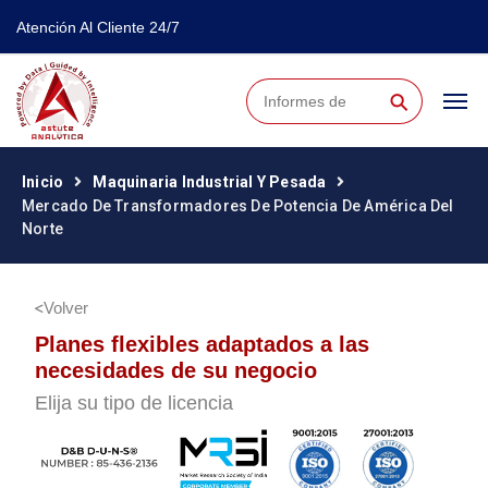
Atención Al Cliente 24/7
⚲
Inicio
Maquinaria Industrial Y Pesada
Mercado De Transformadores De Potencia De América Del
Norte
Volver
Planes flexibles adaptados a las
necesidades de su negocio
Elija su tipo de licencia