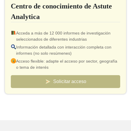
Centro de conocimiento de Astute
Analytica
Acceda a más de 12 000 informes de investigación
seleccionados de diferentes industrias
Información detallada con interacción completa con
informes (no solo resúmenes)
Acceso flexible: adapte el acceso por sector, geografía
o tema de interés
Modelo de precios inteligente: costo efectivo desde tan
solo $10 por informe
Solicitar acceso
Conexión de analista incluida para validación y
aclaraciones rápidas
Paneles de control personalizados para realizar un
seguimiento de los mercados y los competidores