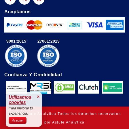
Aceptamos
9001:2015
27001:2013
Confianza Y Credibilidad
×
Utilizamos
cookies
Para mejorar tu
experiencia.
© 2025 Astute Analytica Todos los derechos reservados
Aceptar
por Astute Analytica