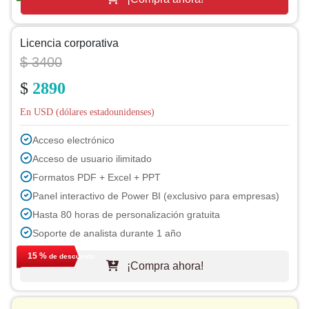
Licencia corporativa
$ 3400
$
2890
En USD (dólares estadounidenses)
Acceso electrónico
Acceso de usuario ilimitado
Formatos PDF + Excel + PPT
Panel interactivo de Power BI (exclusivo para empresas)
Hasta 80 horas de personalización gratuita
Soporte de analista durante 1 año
Actualización gratuita del informe en el próximo ciclo
15 %
de descuento.
¡Compra ahora!
Actualización gratuita de la industria (dentro de 180 días)
Hasta 40% de Descuento en Post Compra
Permiso para imprimir