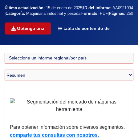
Última actualización:
15 de enero de 2025
|
ID del informe:
AA0921094
|
Categoría:
Maquinaria industrial y pesada
|
Formato:
PDF
|
Páginas:
260
Obtenga una
tabla de contenido de
Para obtener información sobre diversos segmentos,
comparte tus consultas con nosotros.