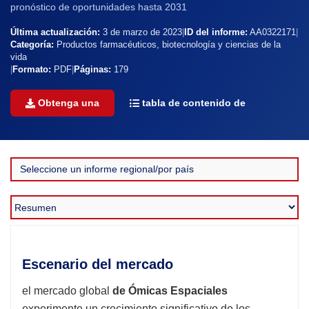
pronóstico de oportunidades hasta 2031
Última actualización:
3 de marzo de 2023
|
ID del informe:
AA0322171
|
Categoría:
Productos farmacéuticos, biotecnología y ciencias de la
vida
|
Formato:
PDF
|
Páginas:
179
Obtenga una
tabla de contenido de
Escenario del mercado
el mercado global
de Ómicas Espaciales
experimente un crecimiento significativo de los