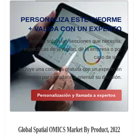
PERSONALIZA ESTE INFORME
+ VALIDA CON UN EXPERTO
Acceda solo a las secciones que necesita:
específicas de la región, de la empresa o por
caso de uso.
Incluye una consulta gratuita con un experto en
el dominio para ayudarle a orientar su decisión.
Personalización y llamada a expertos