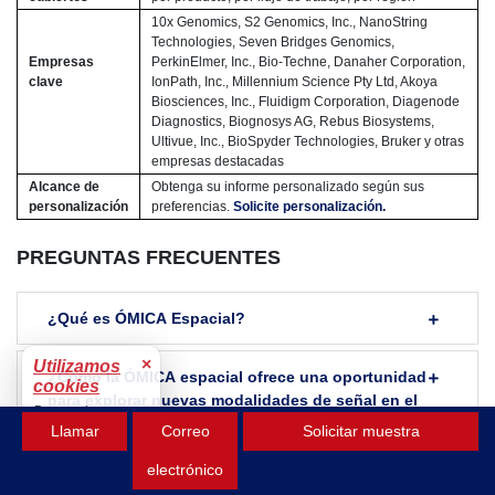
10x Genomics, S2 Genomics, Inc., NanoString
Technologies, Seven Bridges Genomics,
Empresas
PerkinElmer, Inc., Bio-Techne, Danaher Corporation,
clave
IonPath, Inc., Millennium Science Pty Ltd, Akoya
Biosciences, Inc., Fluidigm Corporation, Diagenode
Diagnostics, Biognosys AG, Rebus Biosystems,
Ultivue, Inc., BioSpyder Technologies, Bruker y otras
empresas destacadas
Alcance de
Obtenga su informe personalizado según sus
personalización
preferencias.
Solicite personalización.
PREGUNTAS FRECUENTES
¿Qué es ÓMICA Espacial?
×
Utilizamos
¿Cómo la ÓMICA espacial ofrece una oportunidad
cookies
para explorar nuevas modalidades de señal en el
Para mejorar tu
mercado?
Llamar
Correo
Solicitar muestra
experiencia.
Aceptar
electrónico
¿Cuál es la tasa de crecimiento del mercado