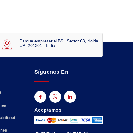
Parque empresarial BSI, Sector 63, Noida
UP- 201301 - India
Síguenos En
d
nes
Aceptamos
abilidad
ones