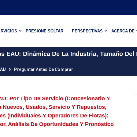
RVICIOS
PRESIONE SOLTAR
PERSPECTIVAS
ACERCA DE
os EAU: Dinámica De La Industria, Tamaño Del
EAU
Preguntar Antes De Comprar
U: Por Tipo De Servicio (concesionario Y
s Nuevos, Usados, Servicio Y Repuestos,
es (individuales Y Operadores De Flotas):
r, Análisis De Oportunidades Y Pronóstico