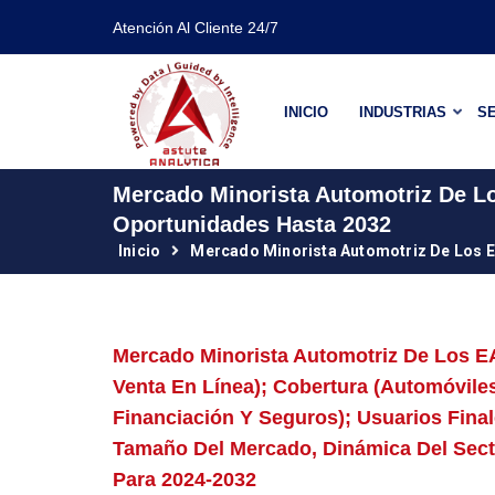
Atención Al Cliente 24/7
INICIO
INDUSTRIAS
SE
Mercado Minorista Automotriz De L
Oportunidades Hasta 2032
Inicio
Mercado Minorista Automotriz De Los 
Mercado Minorista Automotriz De Los EA
Venta En Línea); Cobertura (automóvile
Financiación Y Seguros); Usuarios Final
Tamaño Del Mercado, Dinámica Del Secto
Para 2024-2032