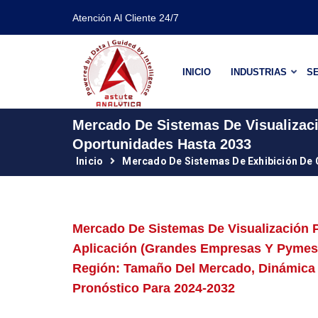
Atención Al Cliente 24/7
INICIO
INDUSTRIAS
SE
Mercado De Sistemas De Visualizac
Oportunidades Hasta 2033
Inicio
Mercado De Sistemas De Exhibición De
Mercado De Sistemas De Visualización P
Aplicación (grandes Empresas Y Pymes);
Región: Tamaño Del Mercado, Dinámica D
Pronóstico Para 2024-2032