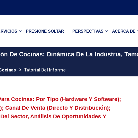
RVICIOS
PRESIONE SOLTAR
PERSPECTIVAS
ACERCA DE
ión De Cocinas: Dinámica De La Industria, Ta
 Cocinas
Tutorial Del Informe
ara Cocinas: Por Tipo (hardware Y Software);
 Canal De Venta (directo Y Distribución);
el Sector, Análisis De Oportunidades Y