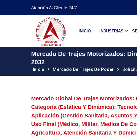
Atención Al Cliente 24/7
INICIO
INDUSTRIAS
SE
Mercado De Trajes Motorizados: Di
2032
Inicio
Mercado De Trajes De Poder
Solici
Mercado Global De Trajes Motorizados: 
Categoría (estática Y Dinámica); Tecnolo
Aplicación (gestión Sanitaria, Asuntos Y
Uso Final (médico, Militar, Medios De C
Agricultura, Atención Sanitaria Y Domici