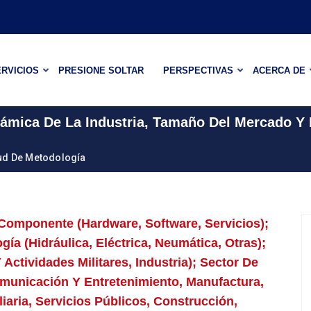
RVICIOS
PRESIONE SOLTAR
PERSPECTIVAS
ACERCA DE
námica De La Industria, Tamaño Del Mercado Y
tud De Metodología
Componente (hardware, Software, Servicios);
gía (hidráulica, Eléctrica, Neumática, Otras);
 Actividades Militares, Industria); Sector De
omunicación Y Entretenimiento, Manufactura,
liaria, Servicios Públicos, Construcción,